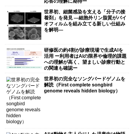
応答の理解に期待ー
世界初、細菌感染を支える「分子の接
着剤」を発見 ―細胞外リン脂質がバイ
オフィルムを組み立てる新しい仕組み
を解明―
研修医の約4割が診療現場で生成AIを
活用 ー利用者はAIの限界や倫理的課題
への理解が高く、望ましい診療行動と
の関連も確認ー
世界初の完全なソングバードゲノムを
解読（First complete songbird
genome reveals hidden biology）