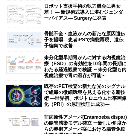
ロボット支援手術の執刀機会に男女
差！ — 新規術式導入に潜むジェンダ
ーバイアス— Surgeryに発表
骨髄不全・血液がんの新たな原因遺伝
子を提唱―患者iPSで病態再現、遺伝
子編集で改善―
未分化型早期胃がんに対する内視鏡治
療（ESD）の有効性を10年間の長期に
わたる経過観察で検証 ～未分化型も内
視鏡治療で胃の温存が可能～
既存のPET検査の新たな光のシグナル
で組織の微細環境を見える化する新技
術 ―世界初、ポジトロニウム比率画像
化（PRI）の原理検証に成功―
非病原性アメーバ(Entamoeba dispar)
の腸管感染モデル確立 ー新しい角度か
らの赤痢アメーバ症における腸管免疫