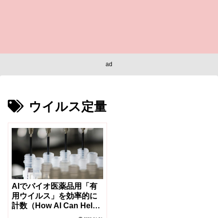
ad
ウイルス定量
AIでバイオ医薬品用「有
用ウイルス」を効率的に
計数（How AI Can Help
Us Count the ‘Good’