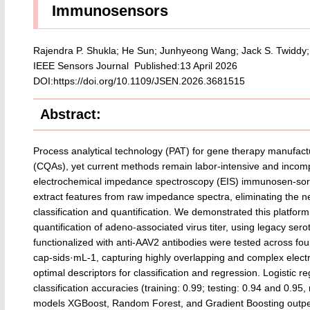
Immunosensors
Rajendra P. Shukla; He Sun; Junhyeong Wang; Jack S. Twiddy;
IEEE Sensors Journal Published:13 April 2026
DOI:https://doi.org/10.1109/JSEN.2026.3681515
Abstract:
Process analytical technology (PAT) for gene therapy manufactur-
(CQAs), yet current methods remain labor-intensive and incompa
electrochemical impedance spectroscopy (EIS) immunosen-sor in
extract features from raw impedance spectra, eliminating the ne
classification and quantification. We demonstrated this platform
quantification of adeno-associated virus titer, using legacy ser
functionalized with anti-AAV2 antibodies were tested across fou
cap-sids·mL-1, capturing highly overlapping and complex electro
optimal descriptors for classification and regression. Logistic
classification accuracies (training: 0.99; testing: 0.94 and 0.95
models XGBoost, Random Forest, and Gradient Boosting outperfo