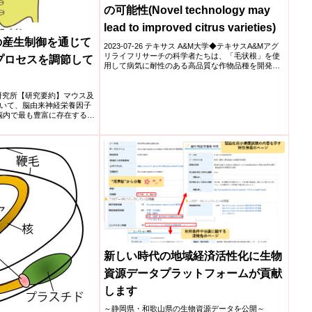
の可能性(Novel technology may
lead to improved citrus varieties)
Fの産生制御を通じて
2023-07-26 テキサス A&M大学◆テキサスA&Mアグ
リライフリサーチの科学者たちは、「毛状根」を使
プロセスを調節して
用して病気に耐性のある高品質な作物品種を開発す
る生物...
生物学研究所【研究要約】マウス及
いて、脳由来神経栄養因子
の脳内で最も豊富に存在する神
新しい時代の地域経済活性化に生物
資源データプラットフォームが貢献
します
～静岡県・和歌山県の生物資源データを公開～