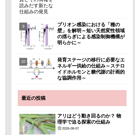
プリオン感染における「種の
壁」を解明～短い天然変性領域
の揺らぎによる感染制御機構が
明らかに～
発育ステージの移行に必要なエ
ネルギー供給の仕組み～ステロ
イドホルモンと糖代謝の計画的
な協調作用～
最近の投稿
アリはどう動き回るのか？ 物
理学で迫る探索の仕組み
2026-08-07