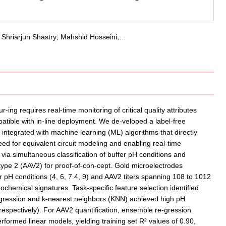
 Shriarjun Shastry; Mahshid Hosseini,…
ing requires real-time monitoring of critical quality attributes
tible with in-line deployment. We de-veloped a label-free
tegrated with machine learning (ML) algorithms that directly
ed for equivalent circuit modeling and enabling real-time
 via simultaneous classification of buffer pH conditions and
otype 2 (AAV2) for proof-of-con-cept. Gold microelectrodes
r pH conditions (4, 6, 7.4, 9) and AAV2 titers spanning 108 to 1012
chemical signatures. Task-specific feature selection identified
 regression and k-nearest neighbors (KNN) achieved high pH
, respectively). For AAV2 quantification, ensemble re-gression
rmed linear models, yielding training set R² values of 0.90,