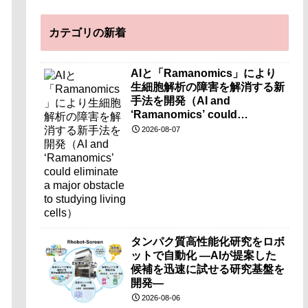
カテゴリの新着
AIと「Ramanomics」により
生細胞解析の障害を解消する新
手法を開発（AI and
‘Ramanomics’ could
eliminate a major obstacle to
2026-08-07
studying living cells）
タンパク質高性能化研究をロボ
ットで自動化 ―AIが提案した
候補を迅速に試せる研究基盤を
開発―
2026-08-06