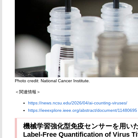
Photo credit: National Cancer Institute.
＜関連情報＞
https://news.ncsu.edu/2026/04/ai-counting-viruses/
https://ieeexplore.ieee.org/abstract/document/11480695
機械学習強化型免疫センサーを用い
Label-Free Quantification of Virus 