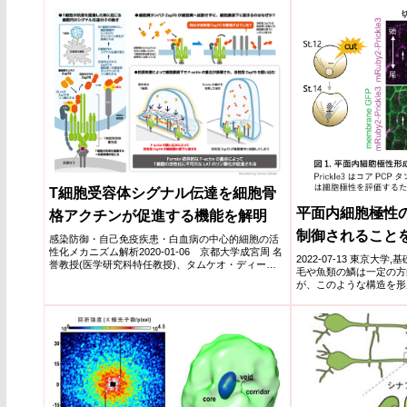
T細胞受容体シグナル伝達を細胞骨
平面内細胞極性
格アクチンが促進する機能を解明
制御されること
感染防御・自己免疫疾患・白血病の中心的細胞の活
性化メカニズム解析2020-01-06 京都大学成宮周 名
2022-07-13 東京大
誉教授(医学研究科特任教授)、タムケオ・ディーン
毛や魚類の鱗は一定の方
医学研...
が、このような構造を形
の過程で「平...