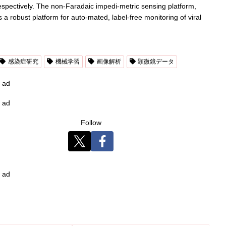
respectively. The non-Faradaic impedi-metric sensing platform,
a robust platform for auto-mated, label-free monitoring of viral
感染症研究
機械学習
画像解析
顕微鏡データ
ad
ad
Follow
ad