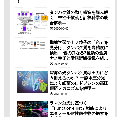
タンパク質の動く構造を読み解
く―中性子散乱と計算科学の統
合解析―
2026-08-05
機械学習でナノ粒子の「色」を
見分け、タンパク質を高精度に
検出 －色の異なる2種類の金属
ナノ粒子と暗視野顕微鏡を組み
合わせ、従来法では難しかった
2026-08-04
抗体タンパク質などの大きな分
深海の光タンパク質は圧力にど
子の検出を実現－
う耐えるのか？ ー静水圧分光
により細菌のロドプシンの高圧
適応メカニズムを解明ー
2026-08-03
ラマン分光に基づく
「Function-First」戦略により
エタノール耐性微生物の探索を