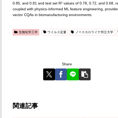
0.85, and 0.81 and test set R² values of 0.78, 0.72, and 0.68, 
coupled with physics-informed ML feature engineering, provides 
vector CQAs in biomanufacturing environments.
生物化学工学
ウイルス定量
ノースカロライナ州立大学
Share
関連記事