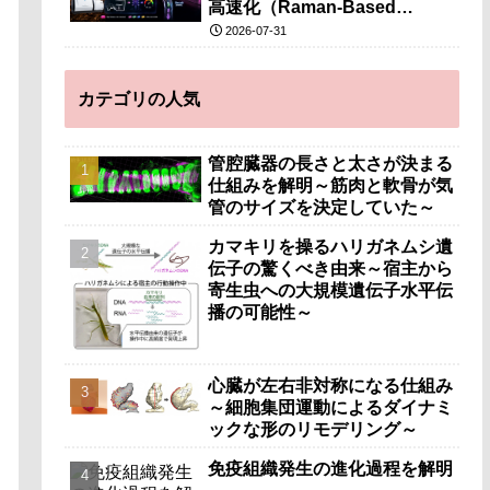
高速化（Raman-Based
“Function-First” Strategy
2026-07-31
Accelerates Discovery of
Ethanol-Tolerant Microbes）
カテゴリの人気
管腔臓器の長さと太さが決まる
仕組みを解明～筋肉と軟骨が気
管のサイズを決定していた～
カマキリを操るハリガネムシ遺
伝子の驚くべき由来～宿主から
寄生虫への大規模遺伝子水平伝
播の可能性～
心臓が左右非対称になる仕組み
～細胞集団運動によるダイナミ
ックな形のリモデリング～
免疫組織発生の進化過程を解明