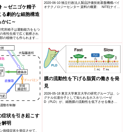
2020-06-10 独立行政法人製品評価技術基盤機構バイ
 ～ゼニゴケ精子
オテクノロジーセンター 資料の概要: NITE(ナイ
ト)...
こる劇的な細胞構造
らかに～
生物学研究所精子は運動能力をもつ
の有性生殖で広く観察され
部の植物でも作られます。
膜の流動性を下げる脂質の働きを発
見
2026-05-18 東京大学東京大学の研究グループは、シ
グナル伝達分子として知られるホスホリパーゼ
D（PLD）が、細胞膜の流動性を低下させる働きを
持つことを発...
の症状を引き起こす
を解明
ン病様症状を発症させて、