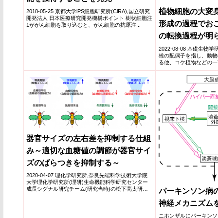
植物細胞の大変身
2018-05-25 京都大学iPS細胞研究所(CiRA),国立研究
開発法人 日本医療研究開発機構ポイント 樹状細胞注
形成の過程でお
1ががん細胞を取り込むと、がん細胞の抗原注...
の転換過程が明
2022-08-08 基礎
雄の配偶子を指し、動物
る他、コケ植物などの一
精子の形は...
器官サイズの左右差を抑制する仕組
み～適切な血糖値の調節が器官サイ
ズのばらつきを抑制する～
2020-04-07 理化学研究所,奈良先端科学技術大学院
大学理化学研究所(理研)生命機能科学研究センター
成長シグナル研究チーム(研究当時)の松下亮太研修
パーキンソン病
生(奈...
神経メカニズム
ニホンザルにパーキンソ