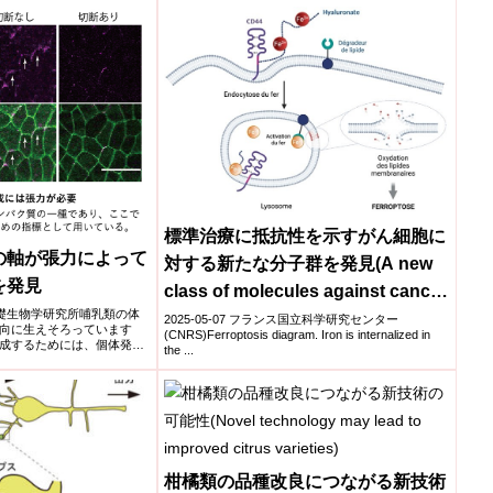
標準治療に抵抗性を示すがん細胞に
の軸が張力によって
対する新たな分子群を発見(A new
を発見
class of molecules against cancer
学,基礎生物学研究所哺乳類の体
cells refractory to standard
2025-05-07 フランス国立科学研究センター
向に生えそろっています
(CNRS)Ferroptosis diagram. Iron is internalized in
treatments)
成するためには、個体発生
the ...
柑橘類の品種改良につながる新技術