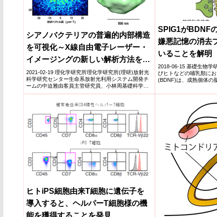
SPIG1がBDN
シアノバクテリアの普遍的内部構造
嫌悪記憶の消去
を可視化～X線自由電子レーザー・
いることを解明
イメージングの新しい解析方法を開
2018-06-15 基礎
拓～
2021-02-19 理化学研究所理化学研究所(理研)放射光
びヒトなどの哺乳類にお
科学研究センター生命系放射光利用システム開発チ
(BDNF)は、成熟個体
ームの中迫雅由客員主管研究員、小林周基礎科学特
経栄...
別研究員...
ヒトiPS細胞由来T細胞に遺伝子を
導入すると、ヘルパーT細胞様の機
能を獲得することを発見