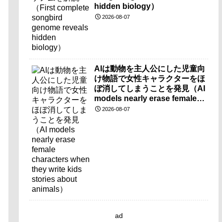
hidden biology）
2026-08-07
AIは動物を主人公にした児童向
け物語で女性キャラクターをほ
ぼ消してしまうことを発見（AI
models nearly erase female
characters when they write
2026-08-07
kids stories about animals）
ad