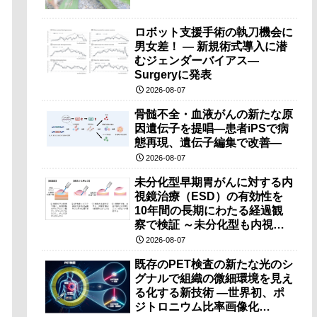
ロボット支援手術の執刀機会に
男女差！ — 新規術式導入に潜
むジェンダーバイアス—
Surgeryに発表
2026-08-07
骨髄不全・血液がんの新たな原
因遺伝子を提唱―患者iPSで病
態再現、遺伝子編集で改善―
2026-08-07
未分化型早期胃がんに対する内
視鏡治療（ESD）の有効性を
10年間の長期にわたる経過観
察で検証 ～未分化型も内視鏡
治療で胃の温存が可能～
2026-08-07
既存のPET検査の新たな光のシ
グナルで組織の微細環境を見え
る化する新技術 ―世界初、ポ
ジトロニウム比率画像化