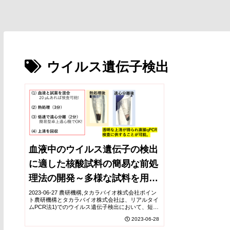
ウイルス遺伝子検出
血液中のウイルス遺伝子の検出
に適した核酸試料の簡易な前処
理法の開発～多様な試料を用い
た迅速で効率的な遺伝子検査を
2023-06-27 農研機構,タカラバイオ株式会社ポイン
ト農研機構とタカラバイオ株式会社は、リアルタイ
可能に～
ムPCR法1)でのウイルス遺伝子検出において、短時
間の熱処理および遠心操作のみで血液中のウイルス
2023-06-28
から核酸を迅速に抽出するとともに、PCR...