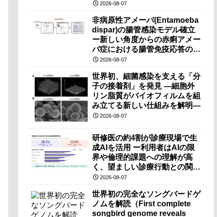
（PRI）の原理検証に成功―
2026-08-07
非病原性アメーバ(Entamoeba
dispar)の腸管感染モデル確立
ー新しい角度からの赤痢アメー
バ症における腸管免疫応答の理
解に期待ー
2026-08-07
世界初、細菌感染を支える「分
子の接着剤」を発見 ―細胞外
リン脂質がバイオフィルムを組
み立てる新しい仕組みを解明―
2026-08-07
研修医の約4割が診療現場で生
成AIを活用 ー利用者はAIの限
界や倫理的課題への理解が高
く、望ましい診療行動との関連
も確認ー
2026-08-07
世界初の完全なソングバードゲ
ノムを解読（First complete
songbird genome reveals