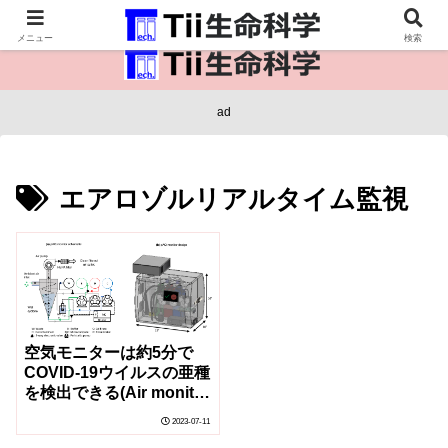
医療保健・生命・生物の情報インフラ。
メニュー
検索
ad
エアロゾルリアルタイム監視
空気モニターは約5分で
COVID-19ウイルスの亜種
を検出できる(Air monitor
can detect COVID-19
2023-07-11
virus variants in about 5