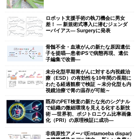
ロボット支援手術の執刀機会に男女
差！ — 新規術式導入に潜むジェンダ
ーバイアス— Surgeryに発表
骨髄不全・血液がんの新たな原因遺伝
子を提唱―患者iPSで病態再現、遺伝
子編集で改善―
未分化型早期胃がんに対する内視鏡治
療（ESD）の有効性を10年間の長期に
わたる経過観察で検証 ～未分化型も内
視鏡治療で胃の温存が可能～
既存のPET検査の新たな光のシグナル
で組織の微細環境を見える化する新技
術 ―世界初、ポジトロニウム比率画像
化（PRI）の原理検証に成功―
非病原性アメーバ(Entamoeba dispar)