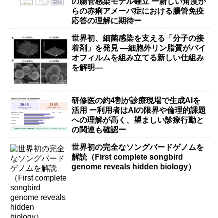
の腸管感染モデル確立 ー新しい角度か
らの赤痢アメーバ症における腸管免疫
応答の理解に期待ー
世界初、細菌感染を支える「分子の接
着剤」を発見 ―細胞外リン脂質がバイ
オフィルムを組み立てる新しい仕組み
を解明―
研修医の約4割が診療現場で生成AIを
活用 ー利用者はAIの限界や倫理的課題
への理解が高く、望ましい診療行動と
の関連も確認ー
世界初の完全なソングバードゲノムを
解読（First complete songbird
genome reveals hidden biology）