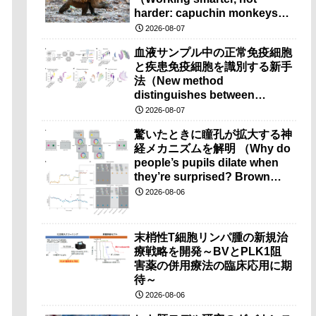
harder: capuchin monkeys
prefer pre-used tools）
2026-08-07
血液サンプル中の正常免疫細胞
と疾患免疫細胞を識別する新手
法（New method
distinguishes between
healthy and diseased
2026-08-07
immune cells in blood
驚いたときに瞳孔が拡大する神
samples）
経メカニズムを解明 （Why do
people’s pupils dilate when
they’re surprised? Brown
researchers explain）
2026-08-06
末梢性T細胞リンパ腫の新規治
療戦略を開発～BVとPLK1阻
害薬の併用療法の臨床応用に期
待～
2026-08-06