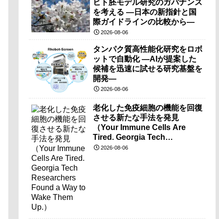
ヒト胚モデル研究のガバナンス
を考える ―日本の新指針と国
際ガイドラインの比較から―
2026-08-06
タンパク質高性能化研究をロボ
ットで自動化 ―AIが提案した
候補を迅速に試せる研究基盤を
開発―
2026-08-06
老化した免疫細胞の機能を回復
させる新たな手法を発見
（Your Immune Cells Are
Tired. Georgia Tech
Researchers Found a Way to
2026-08-06
Wake Them Up.）