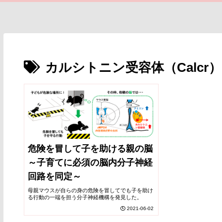
カルシトニン受容体（Calcr）
危険を冒して子を助ける親の脳
～子育てに必須の脳内分子神経
回路を同定～
母親マウスが自らの身の危険を冒してでも子を助け
る行動の一端を担う分子神経機構を発見した。
2021-06-02