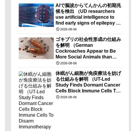
AIで脳波からてんかんの初期兆
候を検出 （UD researchers
use artificial intelligence to
find early signs of epilepsy in
brain-wave recordings）
2026-08-06
ゴキブリの社会性形成の仕組み
を解明 （German
Cockroaches Appear to Be
More Social Animals than
Previously Thought）
2026-08-06
休眠がん細胞が免疫療法を妨げ
る仕組みを解明 （UT-Led
Study Finds Dormant Cancer
Cells Block Immune Cells To
Disarm Immunotherapy）
2026-08-06