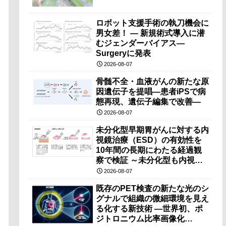
ロボット支援手術の執刀機会に
男女差！ — 新規術式導入に潜
むジェンダーバイアス—
Surgeryに発表
2026-08-07
骨髄不全・血液がんの新たな原
因遺伝子を提唱―患者iPSで病
態再現、遺伝子編集で改善―
2026-08-07
未分化型早期胃がんに対する内
視鏡治療（ESD）の有効性を
10年間の長期にわたる経過観
察で検証 ～未分化型も内視鏡
治療で胃の温存が可能～
2026-08-07
既存のPET検査の新たな光のシ
グナルで組織の微細環境を見え
る化する新技術 ―世界初、ポ
ジトロニウム比率画像化