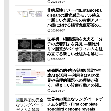
（PRI）の原理検証に成功―
2026-08-07
非病原性アメーバ(Entamoeba
dispar)の腸管感染モデル確立
ー新しい角度からの赤痢アメー
バ症における腸管免疫応答の理
解に期待ー
2026-08-07
世界初、細菌感染を支える「分
子の接着剤」を発見 ―細胞外
リン脂質がバイオフィルムを組
み立てる新しい仕組みを解明―
2026-08-07
研修医の約4割が診療現場で生
成AIを活用 ー利用者はAIの限
界や倫理的課題への理解が高
く、望ましい診療行動との関連
も確認ー
2026-08-07
世界初の完全なソングバードゲ
ノムを解読（First complete
songbird genome reveals