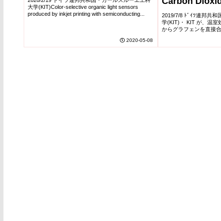
Carbon Dioxi
2020/2/19 ドイツ連邦共和国・カールスルーエ工科
大学(KIT)Color-selective organic light sensors
produced by inkjet printing with semiconducting...
2019/7/8 ﾄﾞｲﾂ連
学(KIT)・ KIT が
からグラフェンを直接
ェンの新たな製造方法
2020-05-08
り。・ 石炭や石油などの