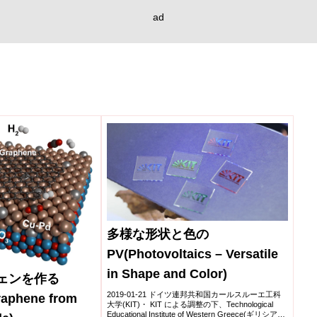
ad
多様な形状と色の
PV(Photovoltaics – Versatile
in Shape and Color)
フェンを作る
2019-01-21 ドイツ連邦共和国カールスルーエ工科
raphene from
大学(KIT)・ KIT による調整の下、Technological
Educational Institute of Western Greece(ギリシア)