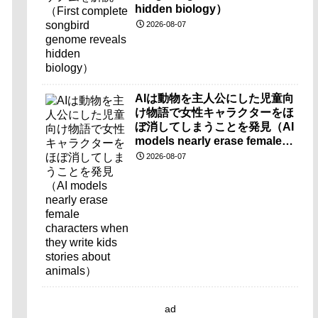
hidden biology）
2026-08-07
AIは動物を主人公にした児童向
け物語で女性キャラクターをほ
ぼ消してしまうことを発見（AI
models nearly erase female
characters when they write
2026-08-07
kids stories about animals）
ad