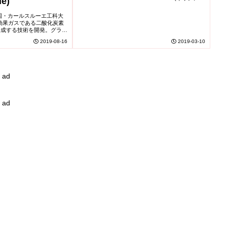
de)
および SUNOVATI...
邦共和国・カールスルーエ工科大
、温室効果ガスである二酸化炭素
合成する技術を開発。グラフ
として注目される可能性有
2019-08-16
2019-03-10
化石燃料の燃...
ad
ad