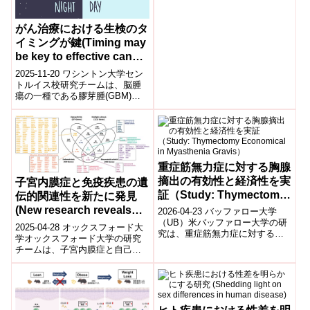
は、メ...
がん治療における生検のタ
イミングが鍵(Timing may
be key to effective cancer
treatments)
2025-11-20 ワシントン大学セン
トルイス校研究チームは、脳腫
瘍の一種である膠芽腫(GBM)に
対する標準化学療法薬テモゾロ
ミド(TMZ)の効果が、治療を行...
重症筋無力症に対する胸腺
摘出の有効性と経済性を実
子宮内膜症と免疫疾患の遺
証（Study: Thymectomy
伝的関連性を新たに発見
Economical in
(New research reveals
2026-04-23 バッファロー大学
Myasthenia Gravis）
（UB）米バッファロー大学の研
shared genetic link
2025-04-28 オックスフォード大
究は、重症筋無力症に対する胸
between endometriosis
学オックスフォード大学の研究
腺摘出術（thymectomy）の費用
チームは、子宮内膜症と自己免
and immune conditions)
対効果を検証した。英国NH...
疫疾患・自己炎症疾患の間に共
有される遺伝的関連性を発見し
た。UK...