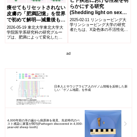
ヒト疾患における性差を明
らかにする研究
痩せてもリセットされない
(Shedding light on sex
皮膚の「肥満記憶」を世界
differences in human
で初めて解明―減量後も皮
2025-02-11 リンショーピング大
disease)
学リンショーピング大学の研究
膚免疫細胞は肥満時の炎症
2026-05-19 東北大学東北大学大
者たちは、X染色体の不活性化に
リスクを保持―
学院医学系研究科の研究グルー
おける偏りが、従来考えられて
プは、肥満によって変化した皮
いたよりも一般的であることを
膚免疫細胞が、減量後も元に戻
発見し...
らず「肥満記憶」として保持さ
れること...
ad
日本人とサウジアラビア人のゲノム情報を反映した新
しい「ゲノム地図」を作成
4,000年前の羊の歯から病原体を発見、先史時代のペ
スト感染に家畜が関与(Pathogen discovered in 4,000-
year-old sheep tooth)