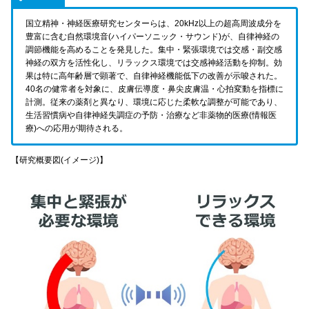
国立精神・神経医療研究センターらは、20kHz以上の超高周波成分を
豊富に含む自然環境音(ハイパーソニック・サウンド)が、自律神経の
調節機能を高めることを発見した。集中・緊張環境では交感・副交感
神経の双方を活性化し、リラックス環境では交感神経活動を抑制。効
果は特に高年齢層で顕著で、自律神経機能低下の改善が示唆された。
40名の健常者を対象に、皮膚伝導度・鼻尖皮膚温・心拍変動を指標に
計測。従来の薬剤と異なり、環境に応じた柔軟な調整が可能であり、
生活習慣病や自律神経失調症の予防・治療など非薬物的医療(情報医
療)への応用が期待される。
【研究概要図(イメージ)】