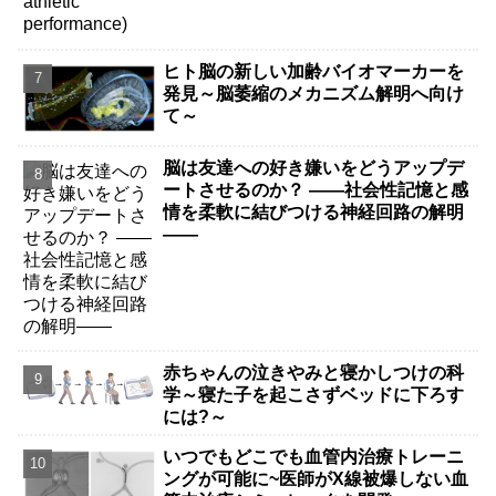
ヒト脳の新しい加齢バイオマーカーを
発見～脳萎縮のメカニズム解明へ向け
て～
脳は友達への好き嫌いをどうアップデ
ートさせるのか？ ――社会性記憶と感
情を柔軟に結びつける神経回路の解明
――
赤ちゃんの泣きやみと寝かしつけの科
学～寝た子を起こさずベッドに下ろす
には?～
いつでもどこでも血管内治療トレーニ
ングが可能に~医師がX線被爆しない血