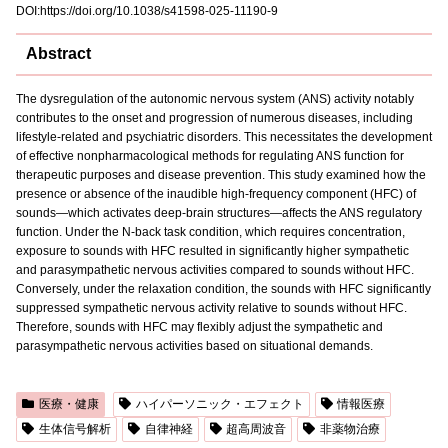
DOI:
https://doi.org/10.1038/s41598-025-11190-9
Abstract
The dysregulation of the autonomic nervous system (ANS) activity notably
contributes to the onset and progression of numerous diseases, including
lifestyle-related and psychiatric disorders. This necessitates the development
of effective nonpharmacological methods for regulating ANS function for
therapeutic purposes and disease prevention. This study examined how the
presence or absence of the inaudible high-frequency component (HFC) of
sounds—which activates deep-brain structures—affects the ANS regulatory
function. Under the N-back task condition, which requires concentration,
exposure to sounds with HFC resulted in significantly higher sympathetic
and parasympathetic nervous activities compared to sounds without HFC.
Conversely, under the relaxation condition, the sounds with HFC significantly
suppressed sympathetic nervous activity relative to sounds without HFC.
Therefore, sounds with HFC may flexibly adjust the sympathetic and
parasympathetic nervous activities based on situational demands.
医療・健康
ハイパーソニック・エフェクト
情報医療
生体信号解析
自律神経
超高周波音
非薬物治療