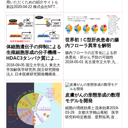
用いただくための紹介サイトも
そこには脳の働きが反映されて
新設2020-04-22 株式会社NTTド
います...
コモ株式会社NTTドコモ(以下、
ドコモ)は、「dヘルスケア®」...
世界初！C型肝炎患者の腸
内フローラ異常を解明
体細胞遺伝子の抑制による
生殖細胞形成の分子機構～
腸内フローラの正常化による肝
炎悪化・肝がん予防の可能性
HDAC3タンパク質による
2018-05-01 名古屋市立大学,九州
生殖細胞形成の制御～
2018-09-05 国立大学法人 東北大
大学,国立研究開発法人 日本医療
学加齢医学研究所,国立研究開発
研究開発機構名古屋市立大学大
法人 日本医療研究開発機構発表
学院...
のポイント 生殖細胞が胚発生の
初期段階で形成される際に必
要...
皮膚がんの形態形成の数理
モデルを開発
細胞の増殖効果と流体効果2019-
03-29 京都大学鶴山竜昭 医学
研究科特定教授、星野拓馬 首都
大学東京博士課程学生、好村滋
行 同准教授らの研究グループ