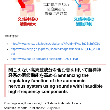
<関連情報>
https://www.ncnp.go.jp/topics/detail.php?@uid=NMsd3uJSr2gfkXbs
https://www.ncnp.go.jp/press_search/images/files/NCNP_PR_250813.
pdf
https://www.nature.com/articles/s41598-025-11190-9
聞こえない高周波成分を含む音を用いて自律神
経系の調節機能を高める Enhancing the
regulatory function of the autonomic
nervous system using sounds with inaudible
high-frequency components
Koto Jogasaki,Norie Kawai,Emi Nishina & Manabu Honda
Scientific Reports Published:23 July 2025