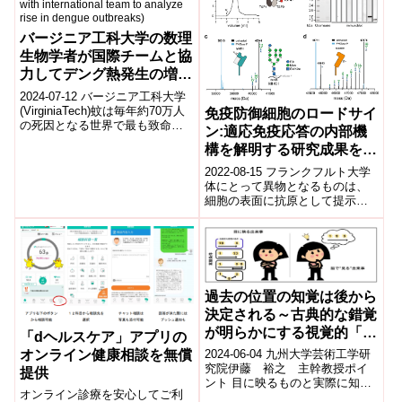
バージニア工科大学の数理
生物学者が国際チームと協
力してデング熱発生の増加
を分析(Virginia Tech
2024-07-12 バージニア工科大学
mathematical biologist
(VirginiaTech)蚊は毎年約70万人
免疫防御細胞のロードサイ
の死因となる世界で最も致命的
works with international
ン:適応免疫応答の内部機
な動物です。マイケル・ロバー
team to analyze rise in
構を解明する研究成果を発
ト教授(バージニア...
dengue outbreaks)
表(Road signs for
2022-08-15 フランクフルト大学
immune defence cells:
体にとって異物となるものは、
細胞の表面に抗原として提示さ
Study generates insights
れ、一種の道路標識のような役
into inner workings of
割を果たす。この標識は、シャ
adaptive immune
ペロンと...
response)
過去の位置の知覚は後から
決定される～古典的な錯覚
が明らかにする視覚的「現
「dヘルスケア」アプリの
実」の作られ方～
オンライン健康相談を無償
2024-06-04 九州大学芸術工学研
究院伊藤 裕之 主幹教授ポイ
提供
ント 目に映るものと実際に知覚
オンライン診療を安心してご利
されるものはしばしば異なり、