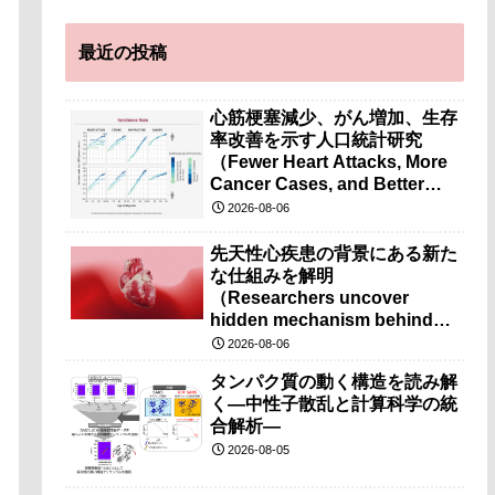
最近の投稿
心筋梗塞減少、がん増加、生存
率改善を示す人口統計研究
（Fewer Heart Attacks, More
Cancer Cases, and Better
Survival Chances）
2026-08-06
先天性心疾患の背景にある新た
な仕組みを解明
（Researchers uncover
hidden mechanism behind
congenital heart disease）
2026-08-06
タンパク質の動く構造を読み解
く―中性子散乱と計算科学の統
合解析―
2026-08-05