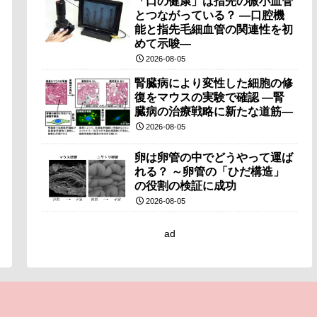
「口の健康」は指先の微小血管
とつながっている？ ―口腔機
能と指先毛細血管の関連性を初
めて示唆―
2026-08-05
腎臓病により変性した細胞の修
復をマウスの実験で確認 ―腎
臓病の治療戦略に新たな道筋―
2026-08-05
卵は卵管の中でどうやって運ば
れる？ ～卵管の「ひだ構造」
の役割の検証に成功
2026-08-05
ad