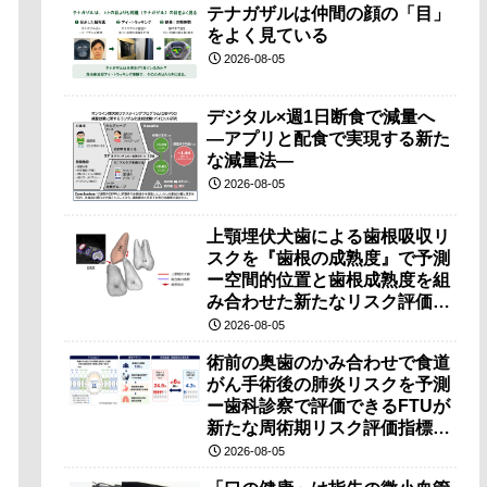
テナガザルは仲間の顔の「目」
をよく見ている
2026-08-05
デジタル×週1日断食で減量へ
―アプリと配食で実現する新た
な減量法―
2026-08-05
上顎埋伏犬歯による歯根吸収リ
スクを『歯根の成熟度』で予測
ー空間的位置と歯根成熟度を組
み合わせた新たなリスク評価法
を提案ー
2026-08-05
術前の奥歯のかみ合わせで食道
がん手術後の肺炎リスクを予測
ー歯科診察で評価できるFTUが
新たな周術期リスク評価指標と
なる可能性ー
2026-08-05