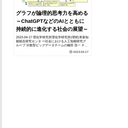
グラフが論理的思考力を高める
～ChatGPTなどのAIとともに
持続的に進化する社会の展望～
2023-04-17 理化学研究所理化学研究所(理研)革新知
能統合研究センタ ー社会における人工知能研究グ
ループ 分散型ビッグデータチームの橋田 浩一 チー
ムリーダー(東京大学大学院 情報理工学系研究科附
2023-04-17
属 ソーシャルICT研究センター 教...