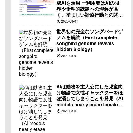
成AIを活用 ー利用者はAIの限
界や倫理的課題への理解が高
く、望ましい診療行動との関連
も確認ー
2026-08-07
世界初の完全なソングバードゲ
ノムを解読（First complete
songbird genome reveals
hidden biology）
2026-08-07
AIは動物を主人公にした児童向
け物語で女性キャラクターをほ
ぼ消してしまうことを発見（AI
models nearly erase female
characters when they write
2026-08-07
kids stories about animals）