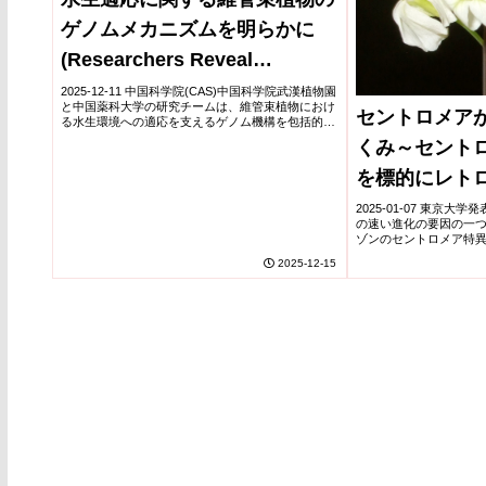
ゲノムメカニズムを明らかに
(Researchers Reveal
Genomic Mechanisms for
2025-12-11 中国科学院(CAS)中国科学院武漢植物園
と中国薬科大学の研究チームは、維管束植物におけ
セントロメア
Aquatic Adaptation in
る水生環境への適応を支えるゲノム機構を包括的に
解明した。122種の植物ゲノム解析に形態観察、水
くみ～セント
Vascular Plants)
没実験、トランスクリプトーム解析を組み...
を標的にレト
が転移する～
2025-01-07 東京大
の速い進化の要因の一
ゾンのセントロメア特
るメカニズムを明らかに
2025-12-15
セントロメア付近はレト