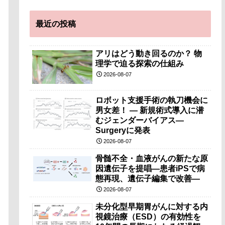
最近の投稿
アリはどう動き回るのか？ 物
理学で迫る探索の仕組み
2026-08-07
ロボット支援手術の執刀機会に
男女差！ — 新規術式導入に潜
むジェンダーバイアス—
Surgeryに発表
2026-08-07
骨髄不全・血液がんの新たな原
因遺伝子を提唱―患者iPSで病
態再現、遺伝子編集で改善―
2026-08-07
未分化型早期胃がんに対する内
視鏡治療（ESD）の有効性を