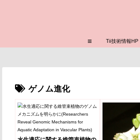
≡
Tii技術情報HP
ゲノム進化
水生適応に関する維管束植物の