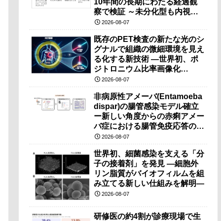
10年間の長期にわたる経過観
察で検証 ～未分化型も内視鏡
治療で胃の温存が可能～
2026-08-07
既存のPET検査の新たな光のシ
グナルで組織の微細環境を見え
る化する新技術 ―世界初、ポ
ジトロニウム比率画像化
（PRI）の原理検証に成功―
2026-08-07
非病原性アメーバ(Entamoeba
dispar)の腸管感染モデル確立
ー新しい角度からの赤痢アメー
バ症における腸管免疫応答の理
解に期待ー
2026-08-07
世界初、細菌感染を支える「分
子の接着剤」を発見 ―細胞外
リン脂質がバイオフィルムを組
み立てる新しい仕組みを解明―
2026-08-07
研修医の約4割が診療現場で生