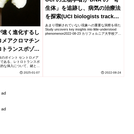
生体」を追跡し、病気の治療法
を探索(UCI biologists track
DNA “parasites” in the hunt
あまり理解されていない現象への重要な洞察を得た
Study uncovers key insights into little-understood
が速く進化するし
for disease treatments)
phenomenon2022-08-23 カリフォルニア大学校アー
バイン校(UCI)生物学者...
ロメアクロマチン
ロトランスポゾン
学発表のポイント セントロメア
つである、レトロトランスポ
異的な挿入について、鍵とな
しました。 多くの生物で
2025-01-07
2022-08-24
ロトランスポゾンに富む...
ad
ad