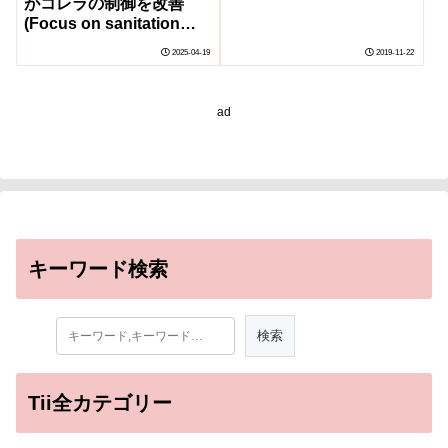
がコレラの制御を改善
(Focus on sanitation
and clean water may
2025-04-19
2019-11-22
improve control of
endemic cholera)
ad
キーワード検索
Tii全カテゴリー