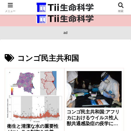
医療保健・生命・生物の情報インフラ。
メニュー
検索
ad
コンゴ民主共和国
コンゴ民主共和国:アフリ
カにおけるウイルス性人
獣共通感染症の疫学に関
衛生と清潔な水の重要性
する研究