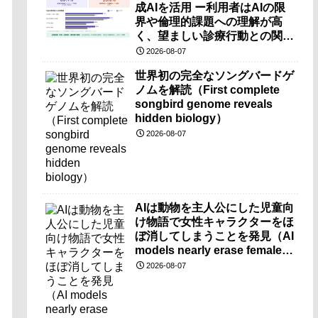
成AIを活用 ー利用者はAIの限
界や倫理的課題への理解が高
く、望ましい診療行動との関連
も確認ー
2026-08-07
世界初の完全なソングバードゲ
ノムを解読（First complete
songbird genome reveals
hidden biology）
2026-08-07
AIは動物を主人公にした児童向
け物語で女性キャラクターをほ
ぼ消してしまうことを発見（AI
models nearly erase female
characters when they write
2026-08-07
kids stories about animals）