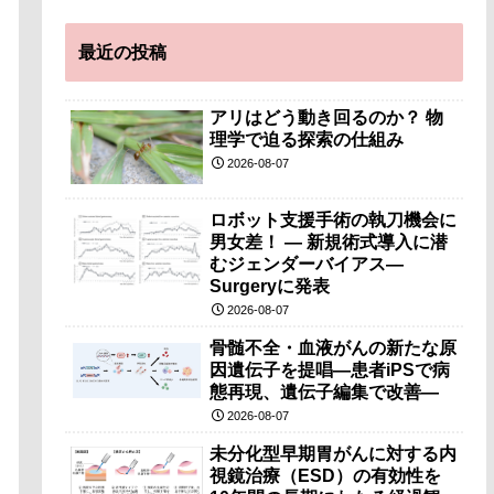
最近の投稿
アリはどう動き回るのか？ 物
理学で迫る探索の仕組み
2026-08-07
ロボット支援手術の執刀機会に
男女差！ — 新規術式導入に潜
むジェンダーバイアス—
Surgeryに発表
2026-08-07
骨髄不全・血液がんの新たな原
因遺伝子を提唱―患者iPSで病
態再現、遺伝子編集で改善―
2026-08-07
未分化型早期胃がんに対する内
視鏡治療（ESD）の有効性を