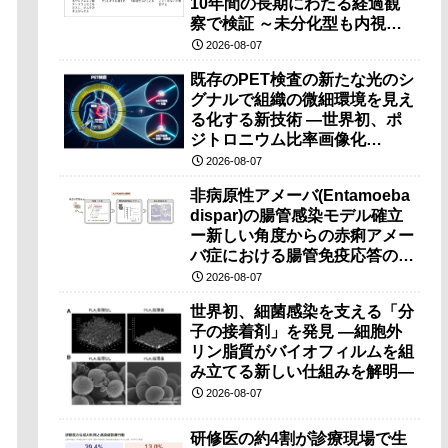
10年間の長期にわたる経過観
察で検証 ～未分化型も内視鏡
治療で胃の温存が可能～
2026-08-07
既存のPET検査の新たな光のシ
グナルで組織の微細環境を見え
る化する新技術 ―世界初、ポ
ジトロニウム比率画像化
（PRI）の原理検証に成功―
2026-08-07
非病原性アメーバ(Entamoeba
dispar)の腸管感染モデル確立
ー新しい角度からの赤痢アメー
バ症における腸管免疫応答の理
解に期待ー
2026-08-07
世界初、細菌感染を支える「分
子の接着剤」を発見 ―細胞外
リン脂質がバイオフィルムを組
み立てる新しい仕組みを解明―
2026-08-07
研修医の約4割が診療現場で生