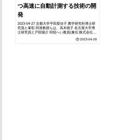
つ高速に自動計測する技術の開
発
2023-04-27 京都大学平田梨佳子 農学研究科博士研
究員と峯彰 同准教授らは、高木桃子 名古屋大学博
士研究員と戸田陽介 同招へい教員(兼任:株式会社フ
ィトメトリクス)との共同研究で、シロイヌナズナ
2023-04-28
の気孔開度を自動定量する画像解析アルゴ...