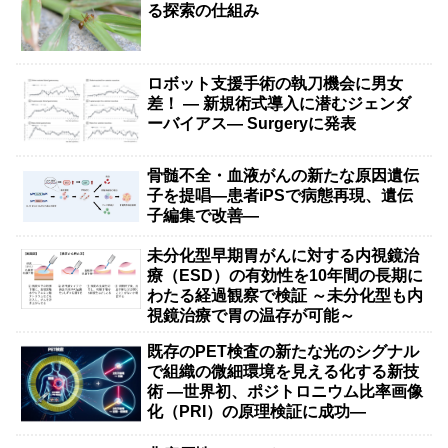
る探索の仕組み
ロボット支援手術の執刀機会に男女
差！ — 新規術式導入に潜むジェンダ
ーバイアス— Surgeryに発表
骨髄不全・血液がんの新たな原因遺伝
子を提唱―患者iPSで病態再現、遺伝
子編集で改善―
未分化型早期胃がんに対する内視鏡治
療（ESD）の有効性を10年間の長期に
わたる経過観察で検証 ～未分化型も内
視鏡治療で胃の温存が可能～
既存のPET検査の新たな光のシグナル
で組織の微細環境を見える化する新技
術 ―世界初、ポジトロニウム比率画像
化（PRI）の原理検証に成功―