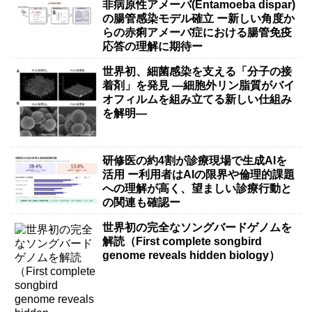
非病原性アメーバ(Entamoeba dispar)
の腸管感染モデル確立 ー新しい角度か
らの赤痢アメーバ症における腸管免疫
応答の理解に期待ー
世界初、細菌感染を支える「分子の接
着剤」を発見 ―細胞外リン脂質がバイ
オフィルムを組み立てる新しい仕組み
を解明―
研修医の約4割が診療現場で生成AIを
活用 ー利用者はAIの限界や倫理的課題
への理解が高く、望ましい診療行動と
の関連も確認ー
世界初の完全なソングバードゲノムを
解読（First complete songbird
genome reveals hidden biology）