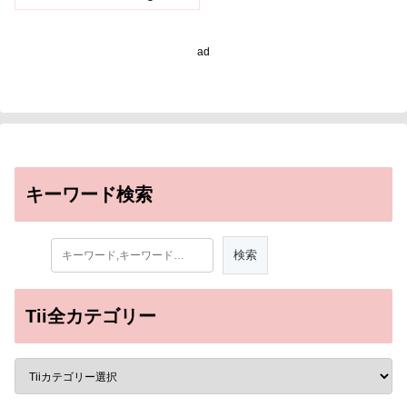
mechanisms for age-
related macular
degeneration (AMD)
ad
emerge from a decade’s
worth of systems
biology research)
キーワード検索
Tii全カテゴリー