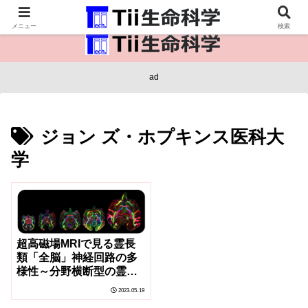
医療保健・生命・生物の情報インフラ。
メニュー
検索
ad
ジョン ズ・ホプキンス医科大
学
超高磁場MRIで見る霊長
類「全脳」神経回路の多
様性～分野横断型の霊長
類脳標本画像リポジトリ:
2023-05-19
ヒト脳と精神・神経疾患