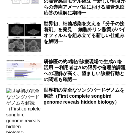
の腸管感染モデル確立 ー新しい角度か
らの赤痢アメーバ症における腸管免疫
応答の理解に期待ー
世界初、細菌感染を支える「分子の接
着剤」を発見 ―細胞外リン脂質がバイ
オフィルムを組み立てる新しい仕組み
を解明―
研修医の約4割が診療現場で生成AIを
活用 ー利用者はAIの限界や倫理的課題
への理解が高く、望ましい診療行動と
の関連も確認ー
世界初の完全なソングバードゲノムを
解読（First complete songbird
genome reveals hidden biology）