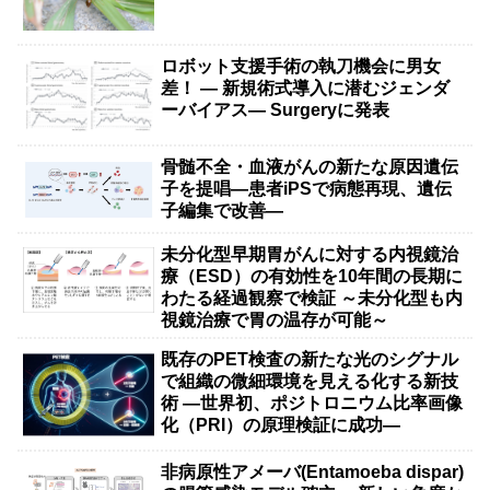
ロボット支援手術の執刀機会に男女
差！ — 新規術式導入に潜むジェンダ
ーバイアス— Surgeryに発表
骨髄不全・血液がんの新たな原因遺伝
子を提唱―患者iPSで病態再現、遺伝
子編集で改善―
未分化型早期胃がんに対する内視鏡治
療（ESD）の有効性を10年間の長期に
わたる経過観察で検証 ～未分化型も内
視鏡治療で胃の温存が可能～
既存のPET検査の新たな光のシグナル
で組織の微細環境を見える化する新技
術 ―世界初、ポジトロニウム比率画像
化（PRI）の原理検証に成功―
非病原性アメーバ(Entamoeba dispar)