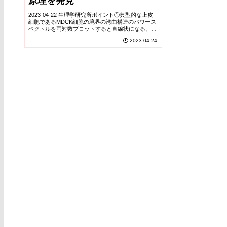
原理を発見
2023-04-22 生理学研究所ポイント①典型的な上皮
細胞であるMDCK細胞の境界の湾曲構造のパワース
ペクトルを両対数プロットすると直線状になる、ス
ケーリングと呼ばれる性質があることを見出した。
2023-04-24
②本研究の発展により、生物学と物理学、応用数...