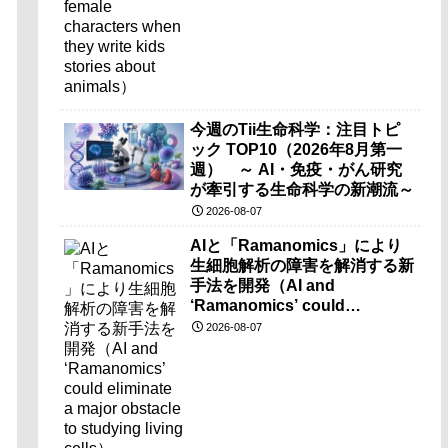
今週のTii生命科学：注目トピ
ック TOP10（2026年8月第一
週） ～ AI・免疫・がん研究
が牽引する生命科学の新潮流～
2026-08-07
AIと「Ramanomics」により
生細胞解析の障害を解消する新
手法を開発（AI and
‘Ramanomics’ could
eliminate a major obstacle to
2026-08-07
studying living cells）