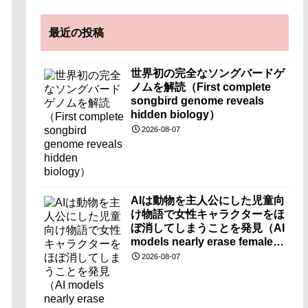
最近の投稿
世界初の完全なソングバードゲ
ノムを解読（First complete
songbird genome reveals
hidden biology）
2026-08-07
AIは動物を主人公にした児童向
け物語で女性キャラクターをほ
ぼ消してしまうことを発見（AI
models nearly erase female
characters when they write
2026-08-07
kids stories about animals）