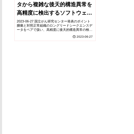
タから複雑な後天的構造異常を
高精度に検出するソフトウェア
を世界に先駆けて開発
2023-06-27 国立がん研究センター発表のポイント
腫瘍と対照正常組織のロングリードシークエンスデ
ータをペアで扱い、高精度に後天的構造異常の検出
を行うソフトウェア「nanomonsv」を世界に先駆け
2023-06-27
て開発し、広く活用されています。 シ...