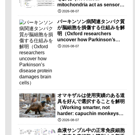
mitochondria act as sensors
for essential iron molecule）
2026-08-07
パーキンソン病関連タンパク質
が脳細胞を損傷する仕組みを解
明（Oxford researchers
uncover how Parkinson’s
disease protein damages
2026-08-07
brain cells）
オマキザルは使用実績のある道
具を好んで選択することを解明
（Working smarter, not
harder: capuchin monkeys
prefer pre-used tools）
2026-08-07
血液サンプル中の正常免疫細胞