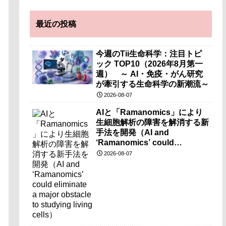
最近の投稿
今週のTii生命科学：注目トピ
ック TOP10（2026年8月第一
週） ～ AI・免疫・がん研究
が牽引する生命科学の新潮流～
2026-08-07
AIと「Ramanomics」により
生細胞解析の障害を解消する新
手法を開発（AI and
‘Ramanomics’ could
eliminate a major obstacle to
2026-08-07
studying living cells）