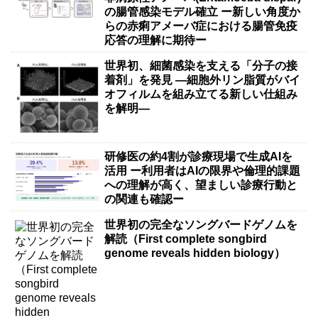
の腸管感染モデル確立 ー新しい角度か
らの赤痢アメーバ症における腸管免疫
応答の理解に期待ー
世界初、細菌感染を支える「分子の接
着剤」を発見 ―細胞外リン脂質がバイ
オフィルムを組み立てる新しい仕組み
を解明―
研修医の約4割が診療現場で生成AIを
活用 ー利用者はAIの限界や倫理的課題
への理解が高く、望ましい診療行動と
の関連も確認ー
世界初の完全なソングバードゲノムを
解読（First complete songbird
genome reveals hidden biology）