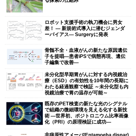
る探索の仕組み
ロボット支援手術の執刀機会に男女
差！ — 新規術式導入に潜むジェンダ
ーバイアス— Surgeryに発表
骨髄不全・血液がんの新たな原因遺伝
子を提唱―患者iPSで病態再現、遺伝
子編集で改善―
未分化型早期胃がんに対する内視鏡治
療（ESD）の有効性を10年間の長期に
わたる経過観察で検証 ～未分化型も内
視鏡治療で胃の温存が可能～
既存のPET検査の新たな光のシグナル
で組織の微細環境を見える化する新技
術 ―世界初、ポジトロニウム比率画像
化（PRI）の原理検証に成功―
非病原性アメーバ(Entamoeba dispar)