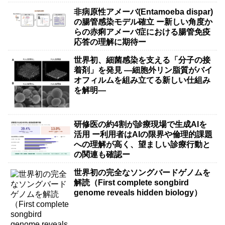
非病原性アメーバ(Entamoeba dispar)
の腸管感染モデル確立 ー新しい角度か
らの赤痢アメーバ症における腸管免疫
応答の理解に期待ー
世界初、細菌感染を支える「分子の接
着剤」を発見 ―細胞外リン脂質がバイ
オフィルムを組み立てる新しい仕組み
を解明―
研修医の約4割が診療現場で生成AIを
活用 ー利用者はAIの限界や倫理的課題
への理解が高く、望ましい診療行動と
の関連も確認ー
世界初の完全なソングバードゲノムを
解読（First complete songbird
genome reveals hidden biology）