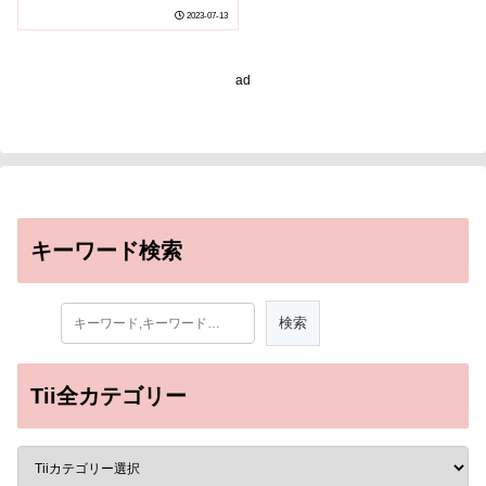
ーの子どもの寝具に多
2023-07-13
く、クルミアレルギー増
加に関与の可能性を示す
～
ad
キーワード検索
Tii全カテゴリー