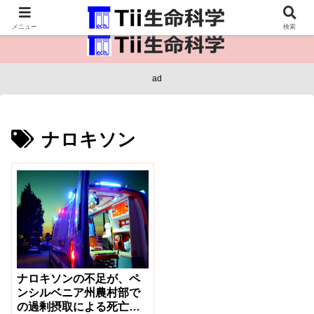
医療保健・生命・生物の情報インフラ。
メニュー
検索
ad
ナロキソン
ナロキソンの不足が、ペ
ンシルベニア州農村部で
の過剰摂取による死亡の