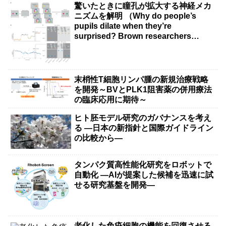
驚いたときに瞳孔が拡大する神経メカ
ニズムを解明 （Why do people’s
pupils dilate when they’re
surprised? Brown researchers
explain）
末梢性T細胞リンパ腫の新規治療戦略
を開発～BVとPLK1阻害薬の併用療法
の臨床応用に期待～
ヒト胚モデル研究のガバナンスを考え
る ―日本の新指針と国際ガイドライン
の比較から―
タンパク質高性能化研究をロボットで
自動化 ―AIが提案した候補を迅速に試
せる研究基盤を開発―
老化した免疫細胞の機能を回復させる