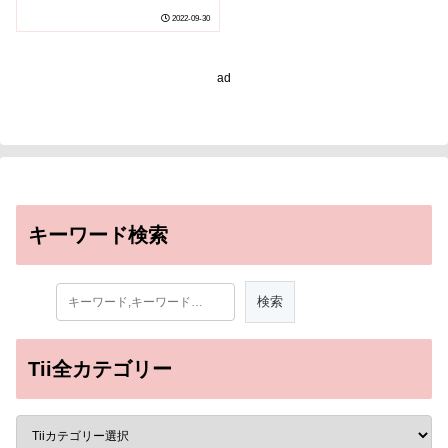
増加につながったとの研
2022-09-30
究結果を発表(Lack of
naloxone led to
increased overdose
ad
deaths in rural Pa.,
study finds)
キーワード検索
Tii全カテゴリー