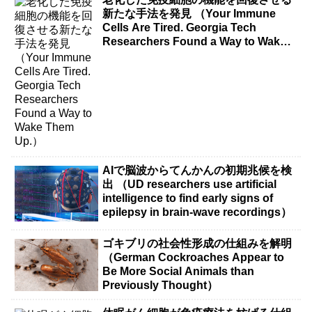
新たな手法を発見 （Your Immune
Cells Are Tired. Georgia Tech
Researchers Found a Way to Wake
Them Up.）
AIで脳波からてんかんの初期兆候を検
出 （UD researchers use artificial
intelligence to find early signs of
epilepsy in brain-wave recordings）
ゴキブリの社会性形成の仕組みを解明
（German Cockroaches Appear to
Be More Social Animals than
Previously Thought）