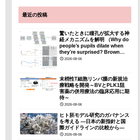
最近の投稿
驚いたときに瞳孔が拡大する神
経メカニズムを解明 （Why do
people’s pupils dilate when
they’re surprised? Brown
researchers explain）
2026-08-06
末梢性T細胞リンパ腫の新規治
療戦略を開発～BVとPLK1阻
害薬の併用療法の臨床応用に期
待～
2026-08-06
ヒト胚モデル研究のガバナンス
を考える ―日本の新指針と国
際ガイドラインの比較から―
2026-08-06