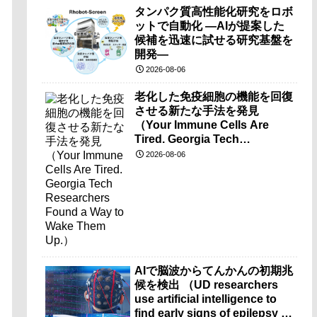
タンパク質高性能化研究をロボ
ットで自動化 ―AIが提案した
候補を迅速に試せる研究基盤を
開発―
2026-08-06
老化した免疫細胞の機能を回復
させる新たな手法を発見
（Your Immune Cells Are
Tired. Georgia Tech
Researchers Found a Way to
2026-08-06
Wake Them Up.）
AIで脳波からてんかんの初期兆
候を検出 （UD researchers
use artificial intelligence to
find early signs of epilepsy in