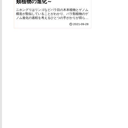
類植物の進化～
ニホングリはリンゴなどバラ目の木本植物とゲノム
構造が類似していることがわかり、バラ類植物のゲ
ノム進化の過程を考えるひとつの手がかりが得られ
た。
2021-09-28