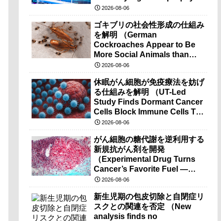
brain-wave recordings）
2026-08-06
ゴキブリの社会性形成の仕組み
を解明 （German
Cockroaches Appear to Be
More Social Animals than
Previously Thought）
2026-08-06
休眠がん細胞が免疫療法を妨げ
る仕組みを解明 （UT-Led
Study Finds Dormant Cancer
Cells Block Immune Cells To
Disarm Immunotherapy）
2026-08-06
がん細胞の糖代謝を逆利用する
新規抗がん剤を開発
（Experimental Drug Turns
Cancer’s Favorite Fuel —
Sugar — Against It）
2026-08-06
新生児期の包皮切除と自閉症リ
スクとの関連を否定 （New
analysis finds no