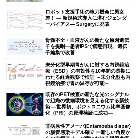
ロボット支援手術の執刀機会に男女
差！ — 新規術式導入に潜むジェンダ
ーバイアス— Surgeryに発表
骨髄不全・血液がんの新たな原因遺伝
子を提唱―患者iPSで病態再現、遺伝
子編集で改善―
未分化型早期胃がんに対する内視鏡治
療（ESD）の有効性を10年間の長期に
わたる経過観察で検証 ～未分化型も内
視鏡治療で胃の温存が可能～
既存のPET検査の新たな光のシグナル
で組織の微細環境を見える化する新技
術 ―世界初、ポジトロニウム比率画像
化（PRI）の原理検証に成功―
非病原性アメーバ(Entamoeba dispar)
の腸管感染モデル確立 ー新しい角度か