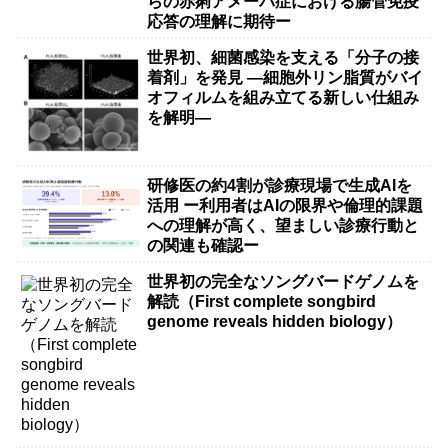
らの赤痢アメーバ症における腸管免疫
応答の理解に期待ー
世界初、細菌感染を支える「分子の接
着剤」を発見 ―細胞外リン脂質がバイ
オフィルムを組み立てる新しい仕組み
を解明―
研修医の約4割が診療現場で生成AIを
活用 ー利用者はAIの限界や倫理的課題
への理解が高く、望ましい診療行動と
の関連も確認ー
世界初の完全なソングバードゲノムを
解読（First complete songbird
genome reveals hidden biology）