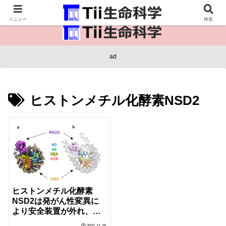
医療保健・生命・生物の情報インフラ。
メニュー
検索
ad
ヒストンメチル化酵素NSD2
ヒストンメチル化酵素
NSD2は発がん性変異に
より安全装置が外れ、制
御不能になる
2021-11-16