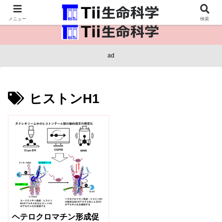
医療保健・生命・生物の情報インフラ。
メニュー
検索
ad
ヒストンH1
ヘテロクロマチン形成促