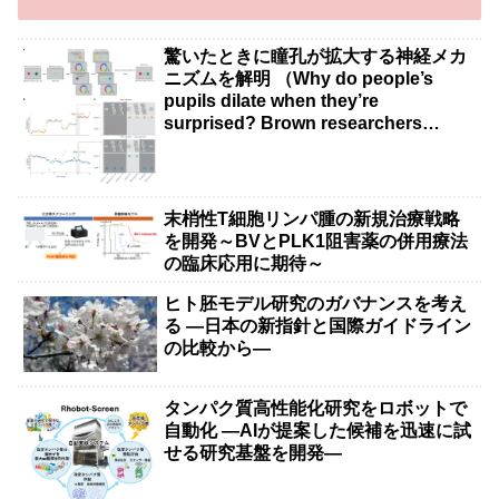
驚いたときに瞳孔が拡大する神経メカ
ニズムを解明 （Why do people’s
pupils dilate when they’re
surprised? Brown researchers
explain）
末梢性T細胞リンパ腫の新規治療戦略
を開発～BVとPLK1阻害薬の併用療法
の臨床応用に期待～
ヒト胚モデル研究のガバナンスを考え
る ―日本の新指針と国際ガイドライン
の比較から―
タンパク質高性能化研究をロボットで
自動化 ―AIが提案した候補を迅速に試
せる研究基盤を開発―