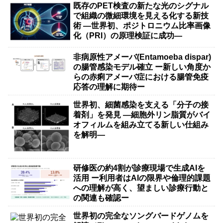
既存のPET検査の新たな光のシグナル
で組織の微細環境を見える化する新技
術 ―世界初、ポジトロニウム比率画像
化（PRI）の原理検証に成功―
非病原性アメーバ(Entamoeba dispar)
の腸管感染モデル確立 ー新しい角度か
らの赤痢アメーバ症における腸管免疫
応答の理解に期待ー
世界初、細菌感染を支える「分子の接
着剤」を発見 ―細胞外リン脂質がバイ
オフィルムを組み立てる新しい仕組み
を解明―
研修医の約4割が診療現場で生成AIを
活用 ー利用者はAIの限界や倫理的課題
への理解が高く、望ましい診療行動と
の関連も確認ー
世界初の完全なソングバードゲノムを