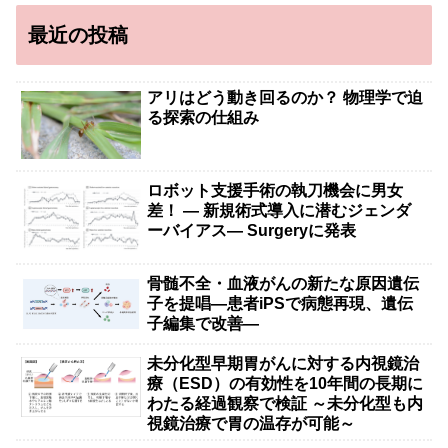
最近の投稿
アリはどう動き回るのか？ 物理学で迫
る探索の仕組み
ロボット支援手術の執刀機会に男女
差！ — 新規術式導入に潜むジェンダ
ーバイアス— Surgeryに発表
骨髄不全・血液がんの新たな原因遺伝
子を提唱―患者iPSで病態再現、遺伝
子編集で改善―
未分化型早期胃がんに対する内視鏡治
療（ESD）の有効性を10年間の長期に
わたる経過観察で検証 ～未分化型も内
視鏡治療で胃の温存が可能～