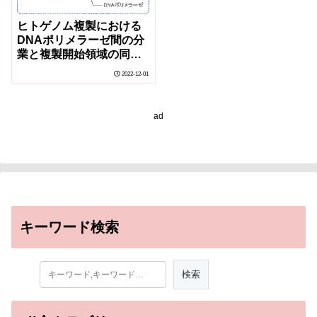
ヒトゲノム複製における
DNAポリメラーゼ間の分
業と複製開始領域の同定
～ゲノム安定性とDNA複
2022-12-01
製機構の関わり合い～
ad
キーワード検索