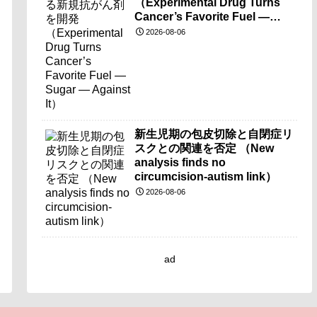
（Experimental Drug Turns
Cancer’s Favorite Fuel —
Sugar — Against It）
2026-08-06
新生児期の包皮切除と自閉症リ
スクとの関連を否定 （New
analysis finds no
circumcision-autism link）
2026-08-06
ad