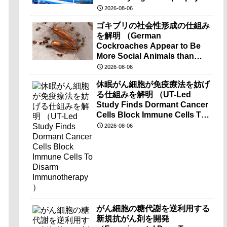
brain-wave recordings）
2026-08-06
ゴキブリの社会性形成の仕組み
を解明 （German
Cockroaches Appear to Be
More Social Animals than
Previously Thought）
2026-08-06
休眠がん細胞が免疫療法を妨げ
る仕組みを解明 （UT-Led
Study Finds Dormant Cancer
Cells Block Immune Cells To
Disarm Immunotherapy）
2026-08-06
がん細胞の糖代謝を逆利用する
新規抗がん剤を開発