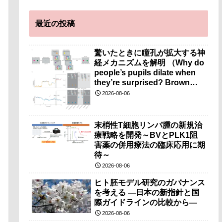
最近の投稿
驚いたときに瞳孔が拡大する神
経メカニズムを解明 （Why do
people’s pupils dilate when
they’re surprised? Brown
researchers explain）
2026-08-06
末梢性T細胞リンパ腫の新規治
療戦略を開発～BVとPLK1阻
害薬の併用療法の臨床応用に期
待～
2026-08-06
ヒト胚モデル研究のガバナンス
を考える ―日本の新指針と国
際ガイドラインの比較から―
2026-08-06