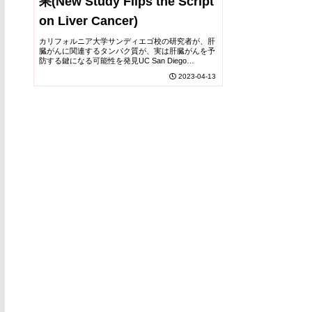
果(New Study Flips the Script
on Liver Cancer)
カリフォルニア大学サンディエゴ校の研究者が、肝
臓がんに関連するタンパク質が、実は肝臓がんを予
防する鍵になる可能性を発見UC San Diego
scientists find protein associated with liver ca...
2023-04-13