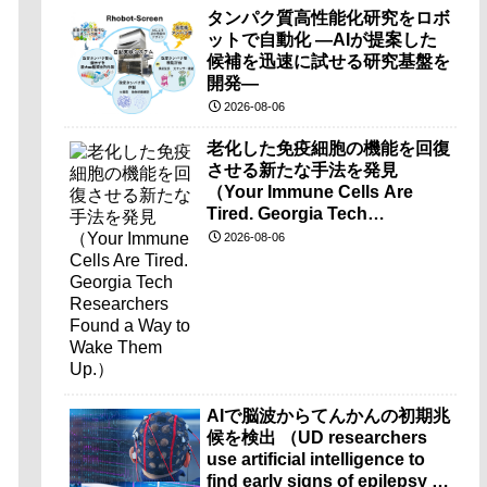
タンパク質高性能化研究をロボ
ットで自動化 ―AIが提案した
候補を迅速に試せる研究基盤を
開発―
2026-08-06
老化した免疫細胞の機能を回復
させる新たな手法を発見
（Your Immune Cells Are
Tired. Georgia Tech
Researchers Found a Way to
2026-08-06
Wake Them Up.）
AIで脳波からてんかんの初期兆
候を検出 （UD researchers
use artificial intelligence to
find early signs of epilepsy in