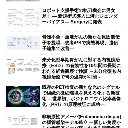
ロボット支援手術の執刀機会に男女
差！ — 新規術式導入に潜むジェンダ
ーバイアス— Surgeryに発表
骨髄不全・血液がんの新たな原因遺伝
子を提唱―患者iPSで病態再現、遺伝
子編集で改善―
未分化型早期胃がんに対する内視鏡治
療（ESD）の有効性を10年間の長期に
わたる経過観察で検証 ～未分化型も内
視鏡治療で胃の温存が可能～
既存のPET検査の新たな光のシグナル
で組織の微細環境を見える化する新技
術 ―世界初、ポジトロニウム比率画像
化（PRI）の原理検証に成功―
非病原性アメーバ(Entamoeba dispar)
の腸管感染モデル確立 ー新しい角度か