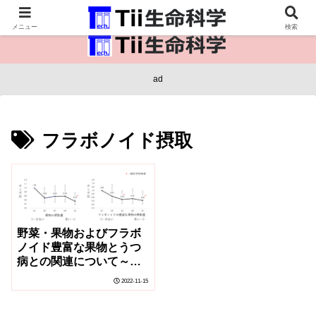
医療保健・生命・生物の情報インフラ。
メニュー
検索
ad
フラボノイド摂取
野菜・果物およびフラボ
ノイド豊富な果物とうつ
病との関連について～果
物およびフラボノイドの
2022-11-15
豊富な果物にうつ病発症
リスク低減を確認～