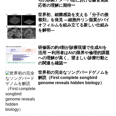
らの赤痢アメーバ症における腸管免疫
応答の理解に期待ー
世界初、細菌感染を支える「分子の接
着剤」を発見 ―細胞外リン脂質がバイ
オフィルムを組み立てる新しい仕組み
を解明―
研修医の約4割が診療現場で生成AIを
活用 ー利用者はAIの限界や倫理的課題
への理解が高く、望ましい診療行動と
の関連も確認ー
世界初の完全なソングバードゲノムを
解読（First complete songbird
genome reveals hidden biology）