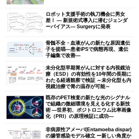
ロボット支援手術の執刀機会に男女
差！ — 新規術式導入に潜むジェンダ
ーバイアス— Surgeryに発表
骨髄不全・血液がんの新たな原因遺伝
子を提唱―患者iPSで病態再現、遺伝
子編集で改善―
未分化型早期胃がんに対する内視鏡治
療（ESD）の有効性を10年間の長期に
わたる経過観察で検証 ～未分化型も内
視鏡治療で胃の温存が可能～
既存のPET検査の新たな光のシグナル
で組織の微細環境を見える化する新技
術 ―世界初、ポジトロニウム比率画像
化（PRI）の原理検証に成功―
非病原性アメーバ(Entamoeba dispar)
の腸管感染モデル確立 ー新しい角度か