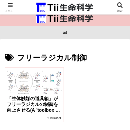
医療保健・生命・生物の情報インフラ。
メニュー
検索
ad
フリーラジカル制御
「生体触媒の道具箱」が
フリーラジカルの制御を
向上させる(A ’toolbox of
biocatalysts’ improves
2023-07-21
control over free
radicals)