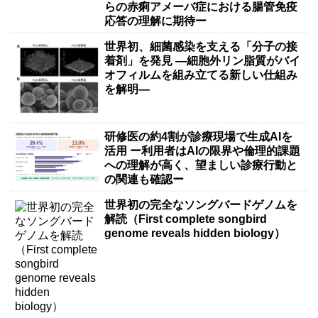
らの赤痢アメーバ症における腸管免疫
応答の理解に期待ー
世界初、細菌感染を支える「分子の接
着剤」を発見 ―細胞外リン脂質がバイ
オフィルムを組み立てる新しい仕組み
を解明―
研修医の約4割が診療現場で生成AIを
活用 ー利用者はAIの限界や倫理的課題
への理解が高く、望ましい診療行動と
の関連も確認ー
世界初の完全なソングバードゲノムを
解読（First complete songbird
genome reveals hidden biology）