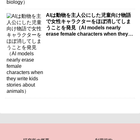
AIは動物を主人公にした児童向け物語
で女性キャラクターをほぼ消してしま
うことを発見（AI models nearly
erase female characters when they
write kids stories about animals）