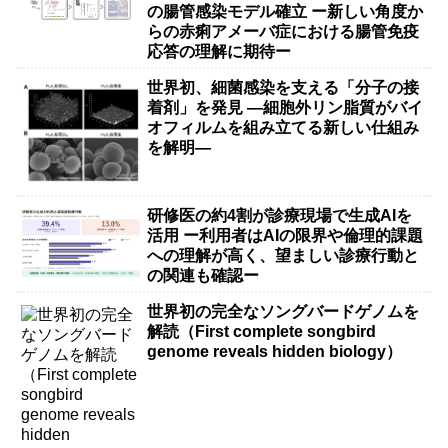
の腸管感染モデル確立 ー新しい角度か
らの赤痢アメーバ症における腸管免疫
応答の理解に期待ー
世界初、細菌感染を支える「分子の接
着剤」を発見 ―細胞外リン脂質がバイ
オフィルムを組み立てる新しい仕組み
を解明―
研修医の約4割が診療現場で生成AIを
活用 ー利用者はAIの限界や倫理的課題
への理解が高く、望ましい診療行動と
の関連も確認ー
世界初の完全なソングバードゲノムを
解読（First complete songbird
genome reveals hidden biology）