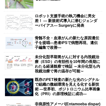
ロボット支援手術の執刀機会に男女
差！ — 新規術式導入に潜むジェンダ
ーバイアス— Surgeryに発表
骨髄不全・血液がんの新たな原因遺伝
子を提唱―患者iPSで病態再現、遺伝
子編集で改善―
未分化型早期胃がんに対する内視鏡治
療（ESD）の有効性を10年間の長期に
わたる経過観察で検証 ～未分化型も内
視鏡治療で胃の温存が可能～
既存のPET検査の新たな光のシグナル
で組織の微細環境を見える化する新技
術 ―世界初、ポジトロニウム比率画像
化（PRI）の原理検証に成功―
非病原性アメーバ(Entamoeba dispar)