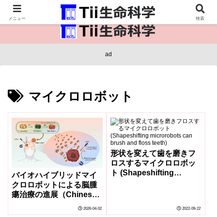
医療保健・生命・生物の情報インフラ。
メニュー
検索
ad
マイクロロボット
形状を変えて歯を磨きフ
ロスするマイクロロボッ
ト (Shapeshifting
バイオハイブリッドマイ
microrobots can brush
クロロボットによる脳腫
and floss teeth)
瘍治療の進展（Chinese
Researchers Use
2026-04-02
2022-09-22
Biohybrid Microrobots