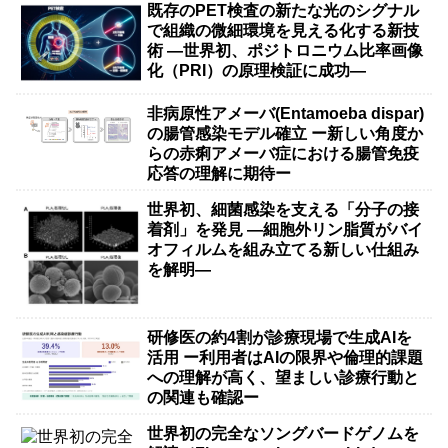
既存のPET検査の新たな光のシグナル
で組織の微細環境を見える化する新技
術 ―世界初、ポジトロニウム比率画像
化（PRI）の原理検証に成功―
非病原性アメーバ(Entamoeba dispar)
の腸管感染モデル確立 ー新しい角度か
らの赤痢アメーバ症における腸管免疫
応答の理解に期待ー
世界初、細菌感染を支える「分子の接
着剤」を発見 ―細胞外リン脂質がバイ
オフィルムを組み立てる新しい仕組み
を解明―
研修医の約4割が診療現場で生成AIを
活用 ー利用者はAIの限界や倫理的課題
への理解が高く、望ましい診療行動と
の関連も確認ー
世界初の完全なソングバードゲノムを