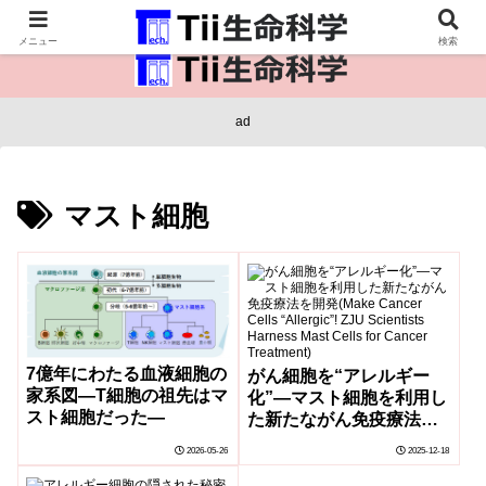
医療保健・生命・生物の情報インフラ。
メニュー
検索
ad
マスト細胞
7億年にわたる血液細胞の
がん細胞を“アレルギー
家系図―T細胞の祖先はマ
化”―マスト細胞を利用し
スト細胞だった―
た新たながん免疫療法を
開発(Make Cancer Cells
2026-05-26
2025-12-18
“Allergic”! ZJU
Scientists Harness Mast