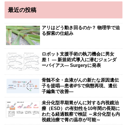
最近の投稿
アリはどう動き回るのか？ 物理学で迫
る探索の仕組み
ロボット支援手術の執刀機会に男女
差！ — 新規術式導入に潜むジェンダ
ーバイアス— Surgeryに発表
骨髄不全・血液がんの新たな原因遺伝
子を提唱―患者iPSで病態再現、遺伝
子編集で改善―
未分化型早期胃がんに対する内視鏡治
療（ESD）の有効性を10年間の長期に
わたる経過観察で検証 ～未分化型も内
視鏡治療で胃の温存が可能～