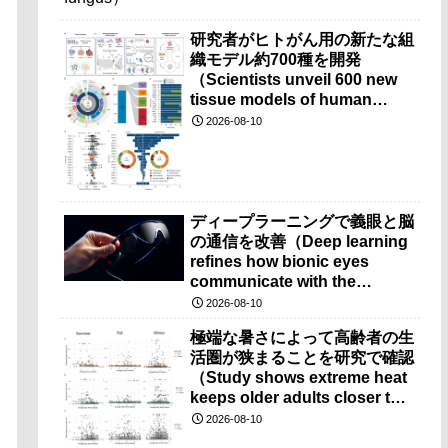
研究者がヒトがん用の新たな組
織モデル約700種を開発
（Scientists unveil 600 new
tissue models of human
cancer）
2026-08-10
ディープラーニングで義眼と脳
の通信を改善（Deep learning
refines how bionic eyes
communicate with the
brain）
2026-08-10
極端な暑さによって高齢者の生
活圏が狭まることを研究で確認
（Study shows extreme heat
keeps older adults closer to
home）
2026-08-10