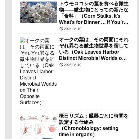
トウモロコシの茎を食べる微生
物――微生物にとっての新たな
「食料」（Corn Stalks. It’s
What’s for Dinner … If You’re
a Microbe.）
2026-08-10
オークの葉は、その両面にそれ
ぞれ異なる微生物世界を宿して
いる（Oak Leaves Harbor
Distinct Microbial Worlds on
Their Opposite Surfaces）
2026-08-10
概日リズム：臓器ごとに時間を
設定する仕組み
（Chronobiology: setting
time in organs）