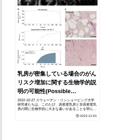
乳房が密集している場合のがん
リスク増加に関する生物学的説
明の可能性(Possible
biological explanation for
2022-10-27 スウェーデン・リンショーピング大学
研究者たちは、このたび、高密度乳房と非高密度乳
increased cancer risk in
房の間に生物学的に大きな違いがあることを明らか
にしました。この結果は、高密度乳房の特性が癌の
2022-11-01
dense breasts)
成長を促進することを示唆している。マンモグラ
ム...