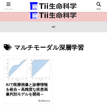
医療保健・生命・生物の情報インフラ。
メニュー
検索
ad
マルチモーダル深層学習
AIで医療画像と診療情報
を統合～高精度な疾患画
像判別モデルを開発～
2022-01-11