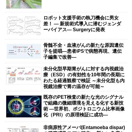
ロボット支援手術の執刀機会に男女
差！ — 新規術式導入に潜むジェンダ
ーバイアス— Surgeryに発表
骨髄不全・血液がんの新たな原因遺伝
子を提唱―患者iPSで病態再現、遺伝
子編集で改善―
未分化型早期胃がんに対する内視鏡治
療（ESD）の有効性を10年間の長期に
わたる経過観察で検証 ～未分化型も内
視鏡治療で胃の温存が可能～
既存のPET検査の新たな光のシグナル
で組織の微細環境を見える化する新技
術 ―世界初、ポジトロニウム比率画像
化（PRI）の原理検証に成功―
非病原性アメーバ(Entamoeba dispar)