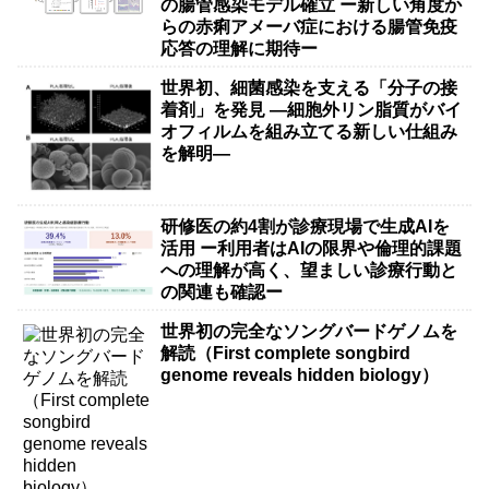
の腸管感染モデル確立 ー新しい角度か
らの赤痢アメーバ症における腸管免疫
応答の理解に期待ー
世界初、細菌感染を支える「分子の接
着剤」を発見 ―細胞外リン脂質がバイ
オフィルムを組み立てる新しい仕組み
を解明―
研修医の約4割が診療現場で生成AIを
活用 ー利用者はAIの限界や倫理的課題
への理解が高く、望ましい診療行動と
の関連も確認ー
世界初の完全なソングバードゲノムを
解読（First complete songbird
genome reveals hidden biology）