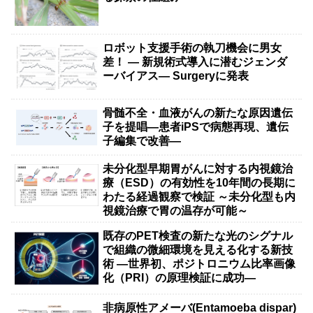
ロボット支援手術の執刀機会に男女
差！ — 新規術式導入に潜むジェンダ
ーバイアス— Surgeryに発表
骨髄不全・血液がんの新たな原因遺伝
子を提唱―患者iPSで病態再現、遺伝
子編集で改善―
未分化型早期胃がんに対する内視鏡治
療（ESD）の有効性を10年間の長期に
わたる経過観察で検証 ～未分化型も内
視鏡治療で胃の温存が可能～
既存のPET検査の新たな光のシグナル
で組織の微細環境を見える化する新技
術 ―世界初、ポジトロニウム比率画像
化（PRI）の原理検証に成功―
非病原性アメーバ(Entamoeba dispar)