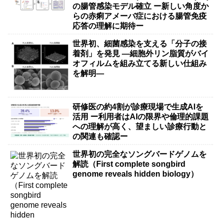
の腸管感染モデル確立 ー新しい角度か
らの赤痢アメーバ症における腸管免疫
応答の理解に期待ー
世界初、細菌感染を支える「分子の接
着剤」を発見 ―細胞外リン脂質がバイ
オフィルムを組み立てる新しい仕組み
を解明―
研修医の約4割が診療現場で生成AIを
活用 ー利用者はAIの限界や倫理的課題
への理解が高く、望ましい診療行動と
の関連も確認ー
世界初の完全なソングバードゲノムを
解読（First complete songbird
genome reveals hidden biology）