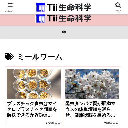
医療保健・生命・生物の情報インフラ。
メニュー
検索
ad
ミールワーム
昆虫タンパク質が肥満マ
プラスチック食虫はマイ
ウスの体重増加を遅ら
クロプラスチック問題を
せ、健康状態を高める
解決できるか?(Can
(Study: Insect protein
plastic-eating bugs help
2024-12-05
2023-07-27
slows weight gain,
with our microplastic