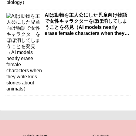
AIは動物を主人公にした児童向け物語
で女性キャラクターをほぼ消してしま
うことを発見（AI models nearly
erase female characters when they
write kids stories about animals）