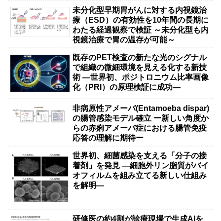
未分化型早期胃がんに対する内視鏡治
療（ESD）の有効性を10年間の長期に
わたる経過観察で検証 ～未分化型も内
視鏡治療で胃の温存が可能～
既存のPET検査の新たな光のシグナル
で組織の微細環境を見える化する新技
術 ―世界初、ポジトロニウム比率画像
化（PRI）の原理検証に成功―
非病原性アメーバ(Entamoeba dispar)
の腸管感染モデル確立 ー新しい角度か
らの赤痢アメーバ症における腸管免疫
応答の理解に期待ー
世界初、細菌感染を支える「分子の接
着剤」を発見 ―細胞外リン脂質がバイ
オフィルムを組み立てる新しい仕組み
を解明―
研修医の約4割が診療現場で生成AIを