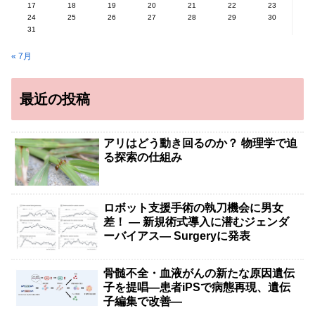
17
18
19
20
21
22
23
24
25
26
27
28
29
30
31
« 7月
最近の投稿
アリはどう動き回るのか？ 物理学で迫
る探索の仕組み
ロボット支援手術の執刀機会に男女
差！ — 新規術式導入に潜むジェンダ
ーバイアス— Surgeryに発表
骨髄不全・血液がんの新たな原因遺伝
子を提唱―患者iPSで病態再現、遺伝
子編集で改善―