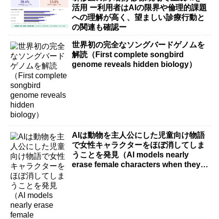
活用 ー利用者はAIの限界や倫理的課題
への理解が高く、望ましい診療行動と
の関連も確認ー
世界初の完全なソングバードゲノムを
解読（First complete songbird
genome reveals hidden biology）
AIは動物を主人公にした児童向け物語
で女性キャラクターをほぼ消してしま
うことを発見（AI models nearly
erase female characters when they
write kids stories about animals）