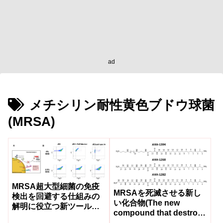
ad
メチシリン耐性黄色ブドウ球菌
(MRSA)
MRSA超大型細菌の免疫
MRSAを死滅させる新し
検出を回避する仕組みの
い化合物(The new
解明に役立つ新ツールを
compound that destroys
開発(New tool helps
MRSA)