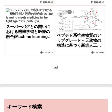
scientist understand
2022-10-18
2022-10-12
how MRSA superbug
avoids immune
detection)
スーパーバグとの闘いに
おける機械学習と医療の
ペプチド系抗生物質のア
融合(Machine learning
ップグレード～天然物の
meets medicine in the
構造に基づく新規人工抗
fight against superbugs)
菌ペプチド群の戦略的創
2022-08-18
2019-07-06
出～
ad
キーワード検索