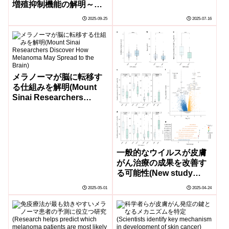
増殖抑制機能の解明～新
blood vessel growth)
たなメラノーマ治療戦略
2025-09-25
2025-07-16
への応用に期待～
メラノーマが脳に転移す
る仕組みを解明(Mount
Sinai Researchers
Discover How
Melanoma May Spread
to the Brain)
一般的なウイルスが皮膚
がん治療の成果を改善す
る可能性(New study
finds common virus may
2025-05-01
2025-04-24
improve skin cancer
treatment outcomes)