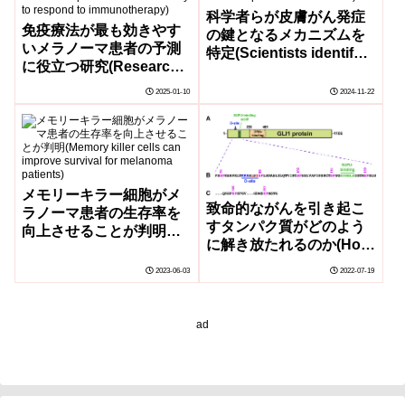
科学者らが皮膚がん発症
免疫療法が最も効きやす
の鍵となるメカニズムを
いメラノーマ患者の予測
特定(Scientists identify
に役立つ研究(Research
key mechanism in
helps predict which
development of skin
2025-01-10
2024-11-22
melanoma patients are
cancer)
most likely to respond to
immunotherapy)
メモリーキラー細胞がメ
致命的ながんを引き起こ
ラノーマ患者の生存率を
すタンパク質がどのよう
向上させることが判明
に解き放たれるのか(How
(Memory killer cells can
a protein breaks free to
improve survival for
2023-06-03
2022-07-19
cause deadly cancers)
melanoma patients)
ad