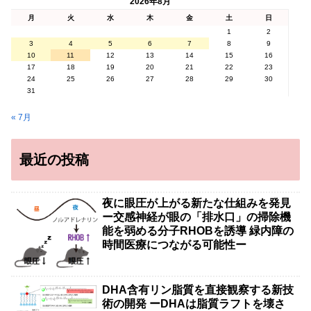
2026年8月
月
火
水
木
金
土
日
1
2
3
4
5
6
7
8
9
10
11
12
13
14
15
16
17
18
19
20
21
22
23
24
25
26
27
28
29
30
31
« 7月
最近の投稿
夜に眼圧が上がる新たな仕組みを発見
ー交感神経が眼の「排水口」の掃除機
能を弱める分子RHOBを誘導 緑内障の
時間医療につながる可能性ー
DHA含有リン脂質を直接観察する新技
術の開発 ーDHAは脂質ラフトを壊さ