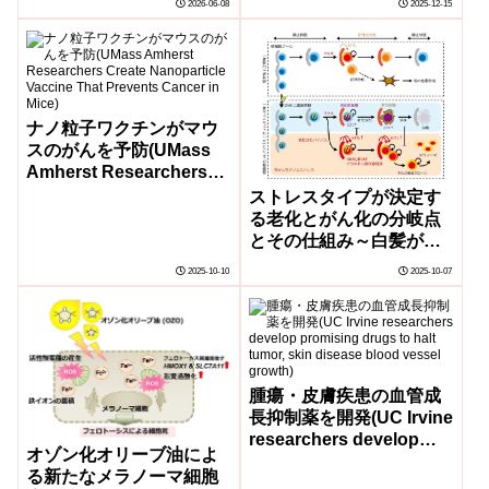
2026-06-08
2025-12-15
Vaccine Demonstrates
Feasibility, Safety,
Immune Activation)
ナノ粒子ワクチンがマウ
スのがんを予防(UMass
Amherst Researchers
Create Nanoparticle
ストレスタイプが決定す
Vaccine That Prevents
る老化とがん化の分岐点
Cancer in Mice)
とその仕組み～白髪が増
えるのはがんを防ぐため?
2025-10-10
2025-10-07
色素幹細胞の老化分化に
よりがん化しやすい損傷
細胞が選択的に除去され
る～
腫瘍・皮膚疾患の血管成
長抑制薬を開発(UC Irvine
researchers develop
オゾン化オリーブ油によ
promising drugs to halt
る新たなメラノーマ細胞
tumor, skin disease