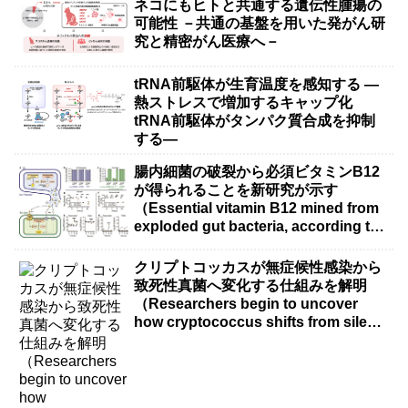
ネコにもヒトと共通する遺伝性腫瘍の
可能性 －共通の基盤を用いた発がん研
究と精密がん医療へ－
tRNA前駆体が生育温度を感知する ―
熱ストレスで増加するキャップ化
tRNA前駆体がタンパク質合成を抑制
する―
腸内細菌の破裂から必須ビタミンB12
が得られることを新研究が示す
（Essential vitamin B12 mined from
exploded gut bacteria, according to
new research）
クリプトコッカスが無症候性感染から
致死性真菌へ変化する仕組みを解明
（Researchers begin to uncover
how cryptococcus shifts from silent
infection to killer fungus）