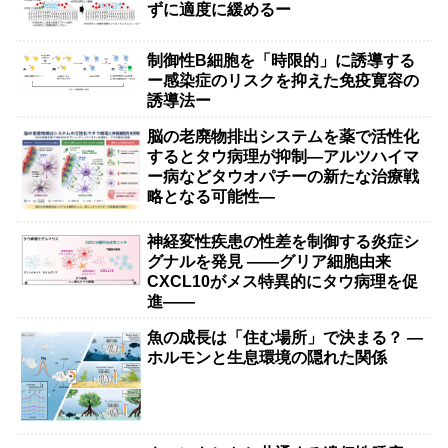
ずに適度に緩めるー
制御性B細胞を「時限的」に誘導する
ー感染症のリスクを抑えた免疫寛容の
誘導法ー
脳の老廃物排出システムを薬で活性化
するとタウ病理が抑制―アルツハイマ
ー病などタウオパチーの新たな治療戦
略となる可能性―
神経変性疾患の性差を制御する炎症シ
グナルを発見 ――グリア細胞由来
CXCL10がメス特異的にタウ病理を促
進――
魚の成長は「住む場所」で決まる？ ―
ホルモンと生息環境の隠れた関係