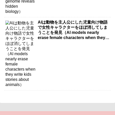
AIは動物を主人公にした児童向け物語
で女性キャラクターをほぼ消してしま
うことを発見（AI models nearly
erase female characters when they
write kids stories about animals）