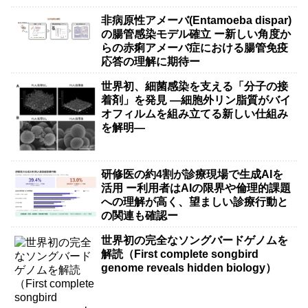
非病原性アメーバ(Entamoeba dispar)
の腸管感染モデル確立 ー新しい角度か
らの赤痢アメーバ症における腸管免疫
応答の理解に期待ー
世界初、細菌感染を支える「分子の接
着剤」を発見 ―細胞外リン脂質がバイ
オフィルムを組み立てる新しい仕組み
を解明―
研修医の約4割が診療現場で生成AIを
活用 ー利用者はAIの限界や倫理的課題
への理解が高く、望ましい診療行動と
の関連も確認ー
世界初の完全なソングバードゲノムを
解読（First complete songbird
genome reveals hidden biology）