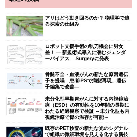
アリはどう動き回るのか？ 物理学で迫
る探索の仕組み
ロボット支援手術の執刀機会に男女
差！ — 新規術式導入に潜むジェンダ
ーバイアス— Surgeryに発表
骨髄不全・血液がんの新たな原因遺伝
子を提唱―患者iPSで病態再現、遺伝
子編集で改善―
未分化型早期胃がんに対する内視鏡治
療（ESD）の有効性を10年間の長期に
わたる経過観察で検証 ～未分化型も内
視鏡治療で胃の温存が可能～
既存のPET検査の新たな光のシグナル
で組織の微細環境を見える化する新技