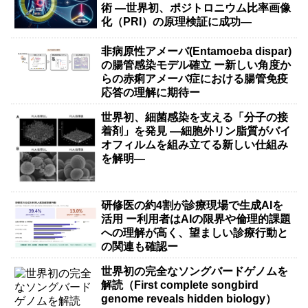
術 ―世界初、ポジトロニウム比率画像
化（PRI）の原理検証に成功―
非病原性アメーバ(Entamoeba dispar)
の腸管感染モデル確立 ー新しい角度か
らの赤痢アメーバ症における腸管免疫
応答の理解に期待ー
世界初、細菌感染を支える「分子の接
着剤」を発見 ―細胞外リン脂質がバイ
オフィルムを組み立てる新しい仕組み
を解明―
研修医の約4割が診療現場で生成AIを
活用 ー利用者はAIの限界や倫理的課題
への理解が高く、望ましい診療行動と
の関連も確認ー
世界初の完全なソングバードゲノムを
解読（First complete songbird
genome reveals hidden biology）