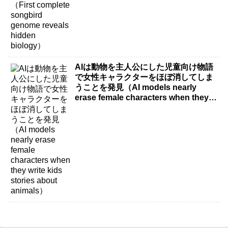
AIは動物を主人公にした児童向け物語
で女性キャラクターをほぼ消してしま
うことを発見（AI models nearly
erase female characters when they
write kids stories about animals）