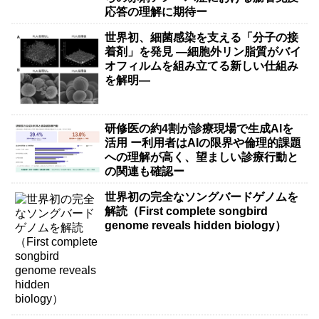
応答の理解に期待ー
世界初、細菌感染を支える「分子の接
着剤」を発見 ―細胞外リン脂質がバイ
オフィルムを組み立てる新しい仕組み
を解明―
研修医の約4割が診療現場で生成AIを
活用 ー利用者はAIの限界や倫理的課題
への理解が高く、望ましい診療行動と
の関連も確認ー
世界初の完全なソングバードゲノムを
解読（First complete songbird
genome reveals hidden biology）