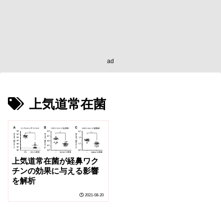
ad
上気道常在菌
上気道常在菌が経鼻ワク
チンの効果に与える影響
を解析
2021-08-20