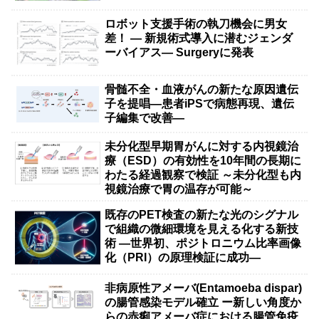
ロボット支援手術の執刀機会に男女
差！ — 新規術式導入に潜むジェンダ
ーバイアス— Surgeryに発表
骨髄不全・血液がんの新たな原因遺伝
子を提唱―患者iPSで病態再現、遺伝
子編集で改善―
未分化型早期胃がんに対する内視鏡治
療（ESD）の有効性を10年間の長期に
わたる経過観察で検証 ～未分化型も内
視鏡治療で胃の温存が可能～
既存のPET検査の新たな光のシグナル
で組織の微細環境を見える化する新技
術 ―世界初、ポジトロニウム比率画像
化（PRI）の原理検証に成功―
非病原性アメーバ(Entamoeba dispar)
の腸管感染モデル確立 ー新しい角度か
らの赤痢アメーバ症における腸管免疫