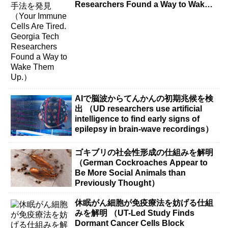
Researchers Found a Way to Wake
Them Up.）
AIで脳波からてんかんの初期兆候を検
出 （UD researchers use artificial
intelligence to find early signs of
epilepsy in brain-wave recordings）
ゴキブリの社会性形成の仕組みを解明
（German Cockroaches Appear to
Be More Social Animals than
Previously Thought）
休眠がん細胞が免疫療法を妨げる仕組
みを解明 （UT-Led Study Finds
Dormant Cancer Cells Block