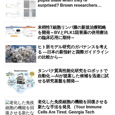
pupils dilate when they’re
surprised? Brown researchers
explain）
末梢性T細胞リンパ腫の新規治療戦略
を開発～BVとPLK1阻害薬の併用療法
の臨床応用に期待～
ヒト胚モデル研究のガバナンスを考え
る ―日本の新指針と国際ガイドライン
の比較から―
タンパク質高性能化研究をロボットで
自動化 ―AIが提案した候補を迅速に試
せる研究基盤を開発―
老化した免疫細胞の機能を回復させる
新たな手法を発見 （Your Immune
Cells Are Tired. Georgia Tech