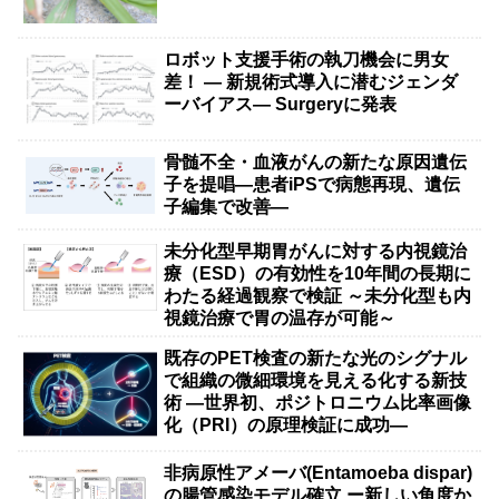
ロボット支援手術の執刀機会に男女
差！ — 新規術式導入に潜むジェンダ
ーバイアス— Surgeryに発表
骨髄不全・血液がんの新たな原因遺伝
子を提唱―患者iPSで病態再現、遺伝
子編集で改善―
未分化型早期胃がんに対する内視鏡治
療（ESD）の有効性を10年間の長期に
わたる経過観察で検証 ～未分化型も内
視鏡治療で胃の温存が可能～
既存のPET検査の新たな光のシグナル
で組織の微細環境を見える化する新技
術 ―世界初、ポジトロニウム比率画像
化（PRI）の原理検証に成功―
非病原性アメーバ(Entamoeba dispar)
の腸管感染モデル確立 ー新しい角度か