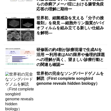
らの赤痢アメーバ症における腸管免疫
応答の理解に期待ー
世界初、細菌感染を支える「分子の接
着剤」を発見 ―細胞外リン脂質がバイ
オフィルムを組み立てる新しい仕組み
を解明―
研修医の約4割が診療現場で生成AIを
活用 ー利用者はAIの限界や倫理的課題
への理解が高く、望ましい診療行動と
の関連も確認ー
世界初の完全なソングバードゲノムを
解読（First complete songbird
genome reveals hidden biology）