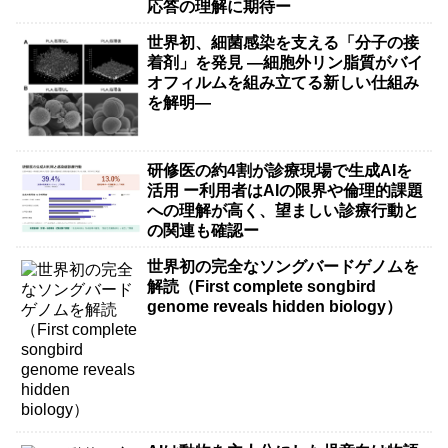
応答の理解に期待ー
世界初、細菌感染を支える「分子の接
着剤」を発見 ―細胞外リン脂質がバイ
オフィルムを組み立てる新しい仕組み
を解明―
研修医の約4割が診療現場で生成AIを
活用 ー利用者はAIの限界や倫理的課題
への理解が高く、望ましい診療行動と
の関連も確認ー
世界初の完全なソングバードゲノムを
解読（First complete songbird
genome reveals hidden biology）