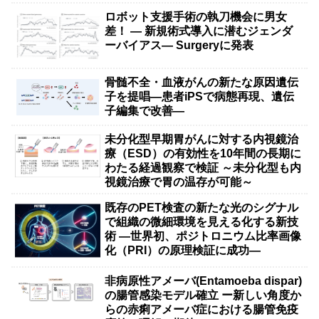
ロボット支援手術の執刀機会に男女
差！ — 新規術式導入に潜むジェンダ
ーバイアス— Surgeryに発表
骨髄不全・血液がんの新たな原因遺伝
子を提唱―患者iPSで病態再現、遺伝
子編集で改善―
未分化型早期胃がんに対する内視鏡治
療（ESD）の有効性を10年間の長期に
わたる経過観察で検証 ～未分化型も内
視鏡治療で胃の温存が可能～
既存のPET検査の新たな光のシグナル
で組織の微細環境を見える化する新技
術 ―世界初、ポジトロニウム比率画像
化（PRI）の原理検証に成功―
非病原性アメーバ(Entamoeba dispar)
の腸管感染モデル確立 ー新しい角度か
らの赤痢アメーバ症における腸管免疫