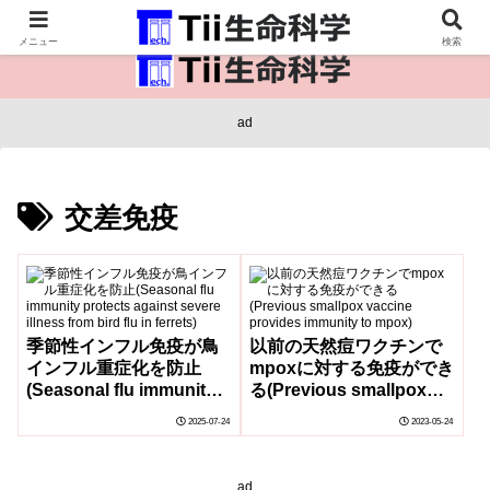
医療保健・生命・生物の情報インフラ。
メニュー
検索
ad
交差免疫
季節性インフル免疫が鳥
以前の天然痘ワクチンで
インフル重症化を防止
mpoxに対する免疫ができ
(Seasonal flu immunity
る(Previous smallpox
protects against severe
vaccine provides
2025-07-24
2023-05-24
illness from bird flu in
immunity to mpox)
ferrets)
ad