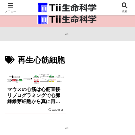
医療保健・生命・生物の情報インフラ。
メニュー
検索
ad
再生心筋細胞
マウスの心筋は心筋直接
リプログラミングで心臓
線維芽細胞から真に再生
することを証明
2021-05-25
ad