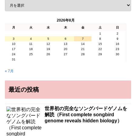
2026年8月
月
火
水
木
金
土
日
1
2
3
4
5
6
7
8
9
10
11
12
13
14
15
16
17
18
19
20
21
22
23
24
25
26
27
28
29
30
31
« 7月
最近の投稿
世界初の完全なソングバードゲノムを
解読（First complete songbird
genome reveals hidden biology）