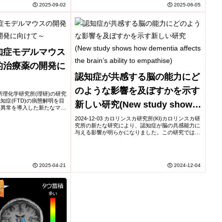
2025-09-02
2025-06-05
知症モデルマウス
的治療薬の開発に
認知症が共感する脳の能力にど
のような影響を及ぼすかを示す
研究所​理化学研究所(理研)の研究
症(FTD)の病態解明を目
新しい研究(New study shows
子異常を導入した新たなマウ
。​このモデルは、FTD患者
how dementia affects the
2024-12-03 カロリンスカ研究所(KI)カロリンスカ研
や行動異...
究所の新たな研究により、認知症が脳の共感能力に
brain’s ability to empathise)
与える影響が明らかになりました。この研究では、
認知症患者が他者の感情を理解し共感する能力が低
下していることが示されています。特に、前...
2025-04-21
2024-12-04