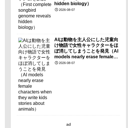
hidden biology）
2026-08-07
AIは動物を主人公にした児童向
け物語で女性キャラクターをほ
ぼ消してしまうことを発見（AI
models nearly erase female
characters when they write
2026-08-07
kids stories about animals）
ad