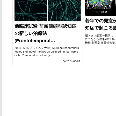
若年での発症
前臨床試験 前頭側頭型認知症
知症で起こる
の新しい治療法
脳内タウ病変を標的に
につながる成果2019-0
(Frontotemporal
機構,順天堂 順天堂大
のポイント 40～60歳
dementia:therapeutic
2024-06-05 ミュンヘン大学(LMU)The researchers
側頭型認知症1）の遺伝性
tested their novel method on cultured human nerve
approach for gene therapy)
cells. Compared to before (left...
2024-06-07