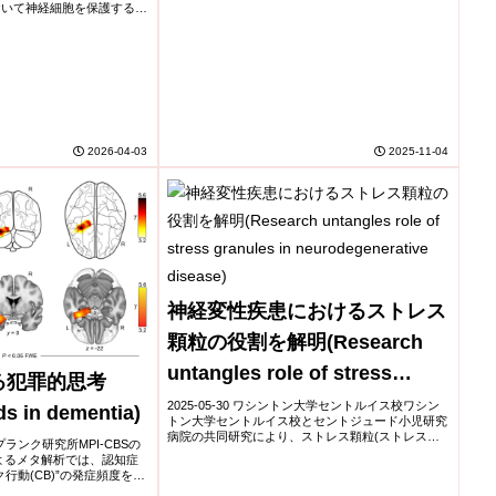
totemporal
おいて神経細胞を保護する化
。この化合物は細胞内に蓄積
2026-04-03
2025-11-04
神経変性疾患におけるストレス
顆粒の役割を解明(Research
untangles role of stress
る犯罪的思考
granules in
2025-05-30 ワシントン大学セントルイス校ワシン
ds in dementia)
トン大学セントルイス校とセントジュード小児研究
neurodegenerative disease)
病院の共同研究により、ストレス顆粒(ストレスグ
・プランク研究所MPI‑CBSの
ラニュール)の神経変性疾患における役割が再評価
terらによるメタ解析では、認知症
されました。従来、ストレス顆粒はALSや前頭側...
行動(CB)”の発症頻度を多
,360名を対象とした14研