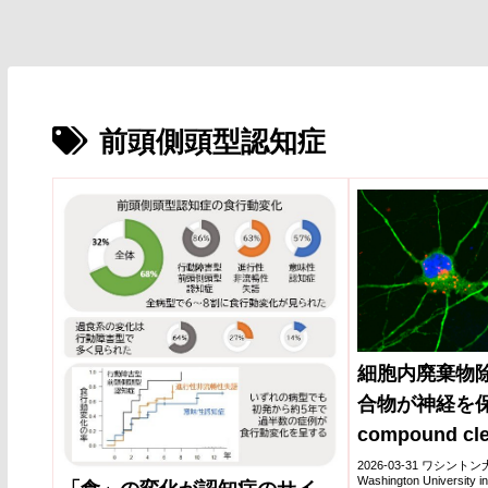
前頭側頭型認知症
細胞内廃棄物
合物が神経を保護
compound clea
waste, protec
2026-03-31 ワシ
Washington Universi