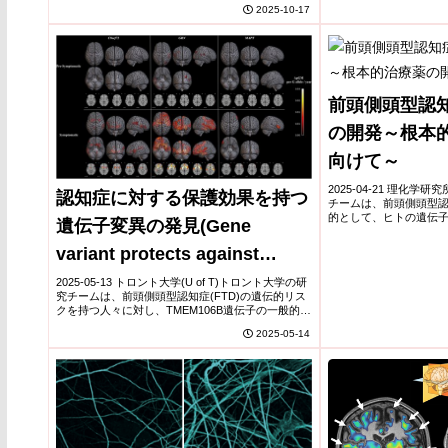
発した。この手法は脳灰白質内の水分子の拡散を測
究を定量...
2025-10-17
定し、組織の微細構造変化を検出するも...
前頭側頭型認
の開発～根本
向けて～
2025-04-21 理化学
認知症に対する保護効果を持つ
チームは、前頭側頭型認知
的として、ヒトの遺伝
遺伝子変異の発見(Gene
スモデルを開発しました
に見られる神経細胞の変性
variant protects against
inherited form of dementia:
2025-05-13 トロント大学(U of T)トロント大学の研
究チームは、前頭側頭型認知症(FTD)の遺伝的リス
Researchers)
クを持つ人々に対し、TMEM106B遺伝子の一般的な
変異が発症リスクを軽減する可能性があることを発
2025-05-14
見しました 。この変異は、...