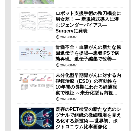
ロボット支援手術の執刀機会に
男女差！ — 新規術式導入に潜
むジェンダーバイアス—
Surgeryに発表
2026-08-07
骨髄不全・血液がんの新たな原
因遺伝子を提唱―患者iPSで病
態再現、遺伝子編集で改善―
2026-08-07
未分化型早期胃がんに対する内
視鏡治療（ESD）の有効性を
10年間の長期にわたる経過観
察で検証 ～未分化型も内視鏡
治療で胃の温存が可能～
2026-08-07
既存のPET検査の新たな光のシ
グナルで組織の微細環境を見え
る化する新技術 ―世界初、ポ
ジトロニウム比率画像化