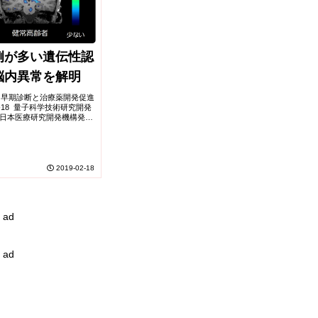
例が多い遺伝性認
脳内異常を解明
、早期診断と治療薬開発促進
2-18 量子科学技術研究開発
学,日本医療研究開発機構発表
代で発症することが多い前頭
認知症患者の...
2019-02-18
ad
ad