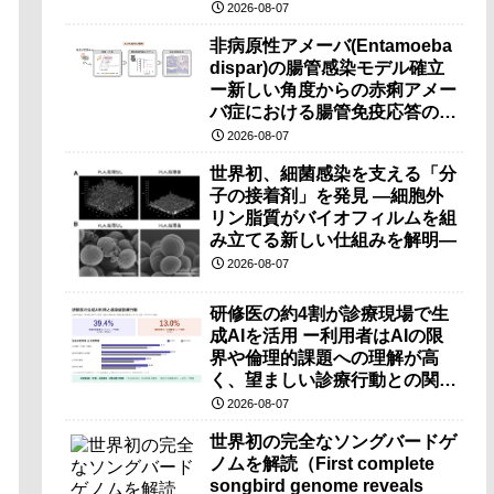
（PRI）の原理検証に成功―
2026-08-07
非病原性アメーバ(Entamoeba
dispar)の腸管感染モデル確立
ー新しい角度からの赤痢アメー
バ症における腸管免疫応答の理
解に期待ー
2026-08-07
世界初、細菌感染を支える「分
子の接着剤」を発見 ―細胞外
リン脂質がバイオフィルムを組
み立てる新しい仕組みを解明―
2026-08-07
研修医の約4割が診療現場で生
成AIを活用 ー利用者はAIの限
界や倫理的課題への理解が高
く、望ましい診療行動との関連
も確認ー
2026-08-07
世界初の完全なソングバードゲ
ノムを解読（First complete
songbird genome reveals