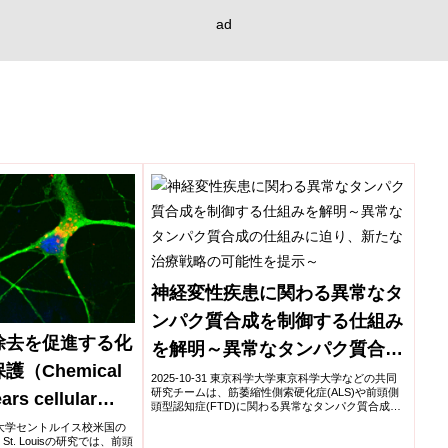
ad
神経変性疾患に関わる異常なタ
ンパク質合成を制御する仕組み
除去を促進する化
を解明～異常なタンパク質合成
（Chemical
の仕組みに迫り、新たな治療戦
2025-10-31 東京科学大学東京科学大学などの共同
研究チームは、筋萎縮性側索硬化症(ALS)や前頭側
rs cellular
略の可能性を提示～
頭型認知症(FTD)に関わる異常なタンパク質合成
(RAN翻訳)の制御機構を解明した。ヒト由来の再構
ts neurons in
ントン大学セントルイス校米国の
成型翻訳系と細胞実験を用いて、翻訳開...
ty in St. Louisの研究では、前頭