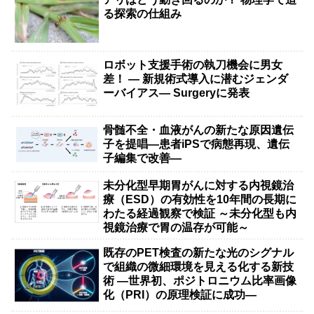
る探索の仕組み
ロボット支援手術の執刀機会に男女
差！ — 新規術式導入に潜むジェンダ
ーバイアス— Surgeryに発表
骨髄不全・血液がんの新たな原因遺伝
子を提唱―患者iPSで病態再現、遺伝
子編集で改善―
未分化型早期胃がんに対する内視鏡治
療（ESD）の有効性を10年間の長期に
わたる経過観察で検証 ～未分化型も内
視鏡治療で胃の温存が可能～
既存のPET検査の新たな光のシグナル
で組織の微細環境を見える化する新技
術 ―世界初、ポジトロニウム比率画像
化（PRI）の原理検証に成功―