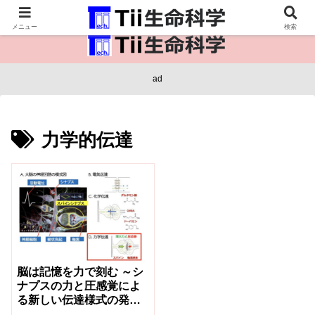
医療保健・生命・生物の情報インフラ。
メニュー
検索
ad
力学的伝達
脳は記憶を力で刻む ～シ
ナプスの力と圧感覚によ
る新しい伝達様式の発見
～