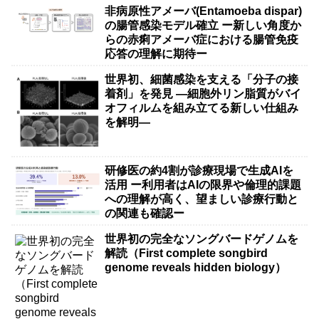
非病原性アメーバ(Entamoeba dispar)
の腸管感染モデル確立 ー新しい角度か
らの赤痢アメーバ症における腸管免疫
応答の理解に期待ー
世界初、細菌感染を支える「分子の接
着剤」を発見 ―細胞外リン脂質がバイ
オフィルムを組み立てる新しい仕組み
を解明―
研修医の約4割が診療現場で生成AIを
活用 ー利用者はAIの限界や倫理的課題
への理解が高く、望ましい診療行動と
の関連も確認ー
世界初の完全なソングバードゲノムを
解読（First complete songbird
genome reveals hidden biology）