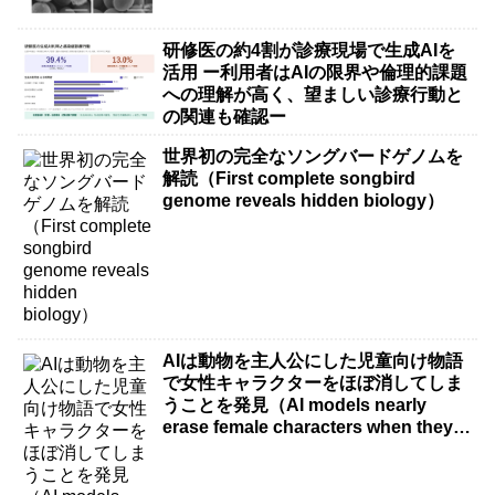
研修医の約4割が診療現場で生成AIを
活用 ー利用者はAIの限界や倫理的課題
への理解が高く、望ましい診療行動と
の関連も確認ー
世界初の完全なソングバードゲノムを
解読（First complete songbird
genome reveals hidden biology）
AIは動物を主人公にした児童向け物語
で女性キャラクターをほぼ消してしま
うことを発見（AI models nearly
erase female characters when they
write kids stories about animals）