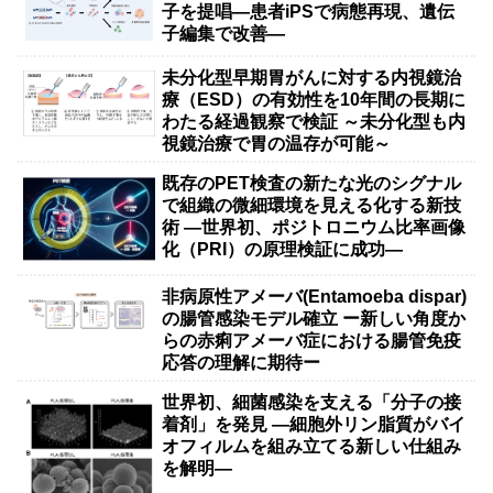
子を提唱―患者iPSで病態再現、遺伝
子編集で改善―
未分化型早期胃がんに対する内視鏡治
療（ESD）の有効性を10年間の長期に
わたる経過観察で検証 ～未分化型も内
視鏡治療で胃の温存が可能～
既存のPET検査の新たな光のシグナル
で組織の微細環境を見える化する新技
術 ―世界初、ポジトロニウム比率画像
化（PRI）の原理検証に成功―
非病原性アメーバ(Entamoeba dispar)
の腸管感染モデル確立 ー新しい角度か
らの赤痢アメーバ症における腸管免疫
応答の理解に期待ー
世界初、細菌感染を支える「分子の接
着剤」を発見 ―細胞外リン脂質がバイ
オフィルムを組み立てる新しい仕組み
を解明―