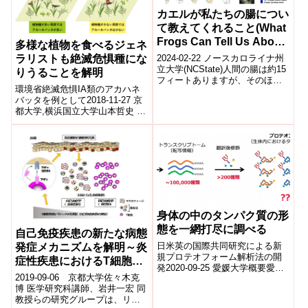
カエルが私たちの腸につい
て教えてくれること(What
Frogs Can Tell Us About
多様な植物を食べるジェネ
Our Intestines)
ラリストも絶滅危惧種にな
2024-02-22 ノースカロライナ州
立大学(NCState)人間の腸は約15
りうることを解明
フィートありますが、そのほと
環境省絶滅危惧IA類のアカハネ
んどは身長が6フィート以下の人
バッタを例として2018-11-27 京
でも収まります。これは...
都大学,横浜国立大学山本哲史 理
学研究科助教と内田圭 横浜国立
大学科学研究費研究員は、環
境...
身体の中のタンパク質の形
態を一網打尽に調べる
自己免疫疾患の新たな病態
日米英の国際共同研究による新
発症メカニズムを解明～炎
規プロテオフォーム解析法の開
症性疾患におけるT細胞の
発2020-09-25 愛媛大学概要愛媛
新たな役割～
2019-09-06 京都大学佐々木克
大学先端研究・学術推進機構 学
博 医学研究科講師、岩井一宏 同
術支援センターの武森信曉講
教授らの研究グループは、リン
師、愛媛...