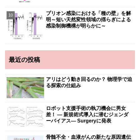
プリオン感染における「種の壁」を解
明～短い天然変性領域の揺らぎによる
感染制御機構が明らかに～
最近の投稿
アリはどう動き回るのか？ 物理学で迫
る探索の仕組み
ロボット支援手術の執刀機会に男女
差！ — 新規術式導入に潜むジェンダ
ーバイアス— Surgeryに発表
骨髄不全・血液がんの新たな原因遺伝