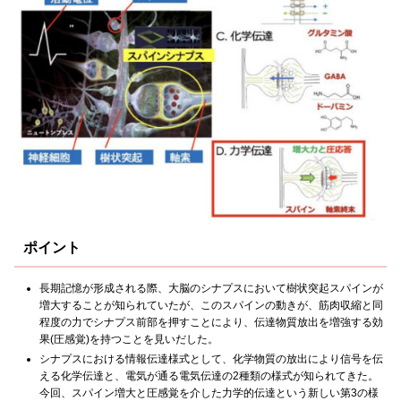
ポイント
長期記憶が形成される際、大脳のシナプスにおいて樹状突起スパインが
増大することが知られていたが、このスパインの動きが、筋肉収縮と同
程度の力でシナプス前部を押すことにより、伝達物質放出を増強する効
果(圧感覚)を持つことを見いだした。
シナプスにおける情報伝達様式として、化学物質の放出により信号を伝
える化学伝達と、電気が通る電気伝達の2種類の様式が知られてきた。
今回、スパイン増大と圧感覚を介した力学的伝達という新しい第3の様