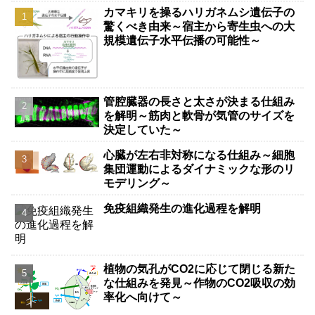
カマキリを操るハリガネムシ遺伝子の
驚くべき由来～宿主から寄生虫への大
規模遺伝子水平伝播の可能性～
管腔臓器の長さと太さが決まる仕組み
を解明～筋肉と軟骨が気管のサイズを
決定していた～
心臓が左右非対称になる仕組み～細胞
集団運動によるダイナミックな形のリ
モデリング～
免疫組織発生の進化過程を解明
植物の気孔がCO2に応じて閉じる新た
な仕組みを発見～作物のCO2吸収の効
率化へ向けて～