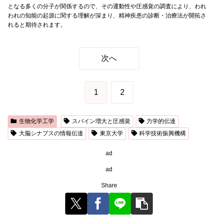
となる多くの分子が関係するので、その運動性や圧感覚の調査により、われ
われの知能の起源に関する理解が深まり、精神疾患の診断・治療法が開拓さ
れると期待されます。
次へ
1
2
生物化学工学
スパイン増大と圧感覚
力学的伝達
大脳シナプスの情報伝達
東京大学
科学技術振興機構
ad
ad
Share