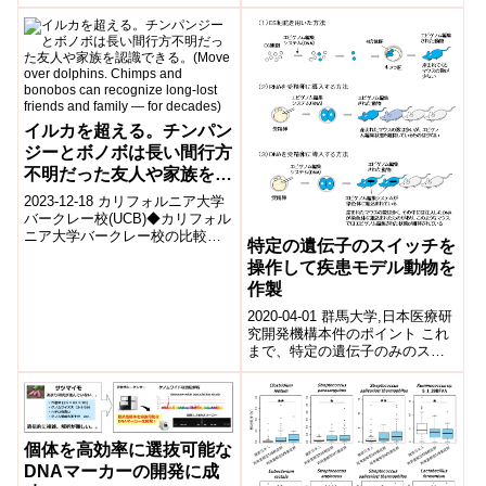
パ球(T細胞含む)が炎症を引き起
こす新たなメカニズムを明らか
に...
イルカを超える。チンパン
ジーとボノボは長い間行方
不明だった友人や家族を認
識できる。(Move over
2023-12-18 カリフォルニア大学
dolphins. Chimps and
バークレー校(UCB)◆カリフォル
ニア大学バークレー校の比較心
bonobos can recognize
特定の遺伝子のスイッチを
理学者を中心とする研究者たち
long-lost friends and
操作して疾患モデル動物を
は、我々の最も近い生存親戚で
family — for decades)
あ...
作製
2020-04-01 群馬大学,日本医療研
究開発機構本件のポイント これ
まで、特定の遺伝子のみのスイ
ッチ(エピゲノム*1)をオンにした
疾患モデル動物を作製するこ...
個体を高効率に選抜可能な
DNAマーカーの開発に成