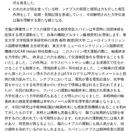
式を発見した。
われわれが頭を使っている時、シナプスの前部と後部は力を介した相互
作用をして、短期・長期記憶を形成していく。今回解明された力学伝達
は脳を理解する新たな鍵となる。
大脳の興奮性シナプスの後部である樹状突起スパインは学習時に頭部体積を
拡張する増大運動をして、自身の機能(グルタミン酸感受性)を増強します。東
京大学 大学院医学系研究科の河西 春郎 教授(同大学 ニューロインテリジェン
ス国際研究機構 主任研究者)、東京大学 ニューロインテリジェンス国際研究
機構のUCAR Hasan 特任助教らは、このスパイン増大運動の際に、軸索終末
を力学的に押し、終末はこの力を感知して伝達物質放出を増強することを見
いだしました。この作用は、ガラスピペットやショ糖による浸透圧で圧をか
けることでも観察され、増強効果も20～30分続きました。この軸索の圧感覚
から測ったスパイン増大力の大きさは0.5キログラム/平方センチメートルと筋
肉の張力並みでした。シナプスにおいては、電気が通る電気伝達か、化学物
質をやりとりする化学伝達かのいずれかで情報は運ばれると言われてきまし
たが、今回の結果から、スパインの運動が軸索終末に感知され変換される、
力学伝達という力学的様式もあることが明らかになりました。末梢神経の軸
索終末の感覚受容機構は本年のノーベル医学生理学賞の対象となりました
が、今回の研究は中枢神経(脳)の軸索終末にも感覚受容機構があることを初め
て示したものです。末梢とは機構も意義も異なり、脳では短期的な記憶を保
持するのに使われている可能性があります。われわれの運動能力には個人差
があり、得意技が異なるように、脳のシナプスの運動にも個人差があり、頭
の個性を決めているのかもしれません。スパインシナプスは精神疾患の原因