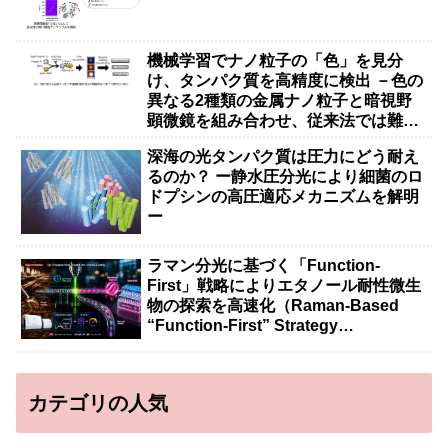
機械学習でナノ粒子の「色」を見分
け、タンパク質を高精度に検出 －色の
異なる2種類の金属ナノ粒子と暗視野
顕微鏡を組み合わせ、従来法では難し
かった抗体タンパク質などの大きな分
深海の光タンパク質は圧力にどう耐え
子の検出を実現－
るのか？ ー静水圧分光により細菌のロ
ドプシンの高圧適応メカニズムを解明
ー
ラマン分光に基づく「Function-
First」戦略によりエタノール耐性微生
物の探索を高速化（Raman-Based
“Function-First” Strategy
Accelerates Discovery of Ethanol-
Tolerant Microbes）
カテゴリの人気