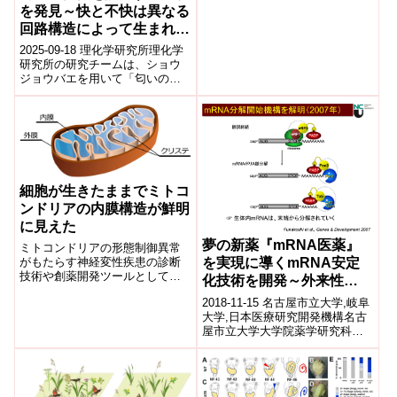
ンやグルタ...
を発見～快と不快は異なる
回路構造によって生まれる
ことを解明～
2025-09-18 理化学研究所理化学
研究所の研究チームは、ショウ
ジョウバエを用いて「匂いの
快・不快の価値」を計算する脳
細胞を同定した。高次嗅覚中枢
「側角」に...
細胞が生きたままでミトコ
ンドリアの内膜構造が鮮明
に見えた
夢の新薬『mRNA医薬』
ミトコンドリアの形態制御異常
がもたらす神経変性疾患の診断
を実現に導くmRNA安定
技術や創薬開発ツールとして期
化技術を開発～外来性
待2019-07-23 名古屋大学,東京
RNAの分解機構を解明～
2018-11-15 名古屋市立大学,岐阜
大学 大学院理学系研究科,理化学
大学,日本医療研究開発機構名古
研究...
屋市立大学大学院薬学研究科の
星野真一教授、細田直講師、野
木森拓人(大学院生)は、兵庫県
立...