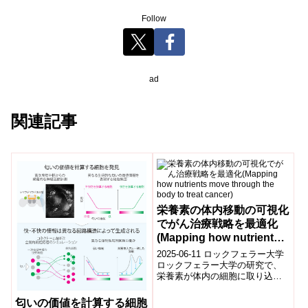
Follow
ad
関連記事
栄養素の体内移動の可視化
でがん治療戦略を最適化
(Mapping how nutrients
move through the body
2025-06-11 ロックフェラー大学
to treat cancer)
ロックフェラー大学の研究で、
栄養素が体内の細胞に取り込ま
れる経路を網羅的にマッピン
グ。特にがん細胞はアスパラギ
匂いの価値を計算する細胞