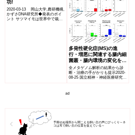
功!
2020-03-13 岡山大学,農研機構,
かずさDNA研究所◆発表のポイ
ント サツマイモは世界中で栽培
されている重要な作物ですが、
その収量や品質に甚大な影...
多発性硬化症(MS)の進
行・増悪に関連する腸内細
菌叢・腸内環境の変化を解
明
全メタゲノム解析の結果から診
断・治療の手がかりも提示2020-
08-25 国立精神・神経医療研究セ
ンター,理化学研究所,日本医療研
究開発機構このたび国立精神・
神...
ad
予期せぬ場所から聞こえる飼い主の声にびっくり～ネ
コは耳で飼い主の位置を捉えている～