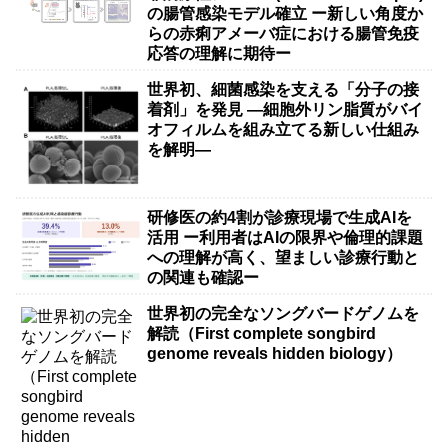
の腸管感染モデル確立 ー新しい角度か
らの赤痢アメーバ症における腸管免疫
応答の理解に期待ー
世界初、細菌感染を支える「分子の接
着剤」を発見 ―細胞外リン脂質がバイ
オフィルムを組み立てる新しい仕組み
を解明―
研修医の約4割が診療現場で生成AIを
活用 ー利用者はAIの限界や倫理的課題
への理解が高く、望ましい診療行動と
の関連も確認ー
世界初の完全なソングバードゲノムを
解読（First complete songbird
genome reveals hidden biology）