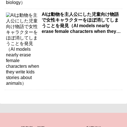
AIは動物を主人公にした児童向け物語
で女性キャラクターをほぼ消してしま
うことを発見（AI models nearly
erase female characters when they
write kids stories about animals）