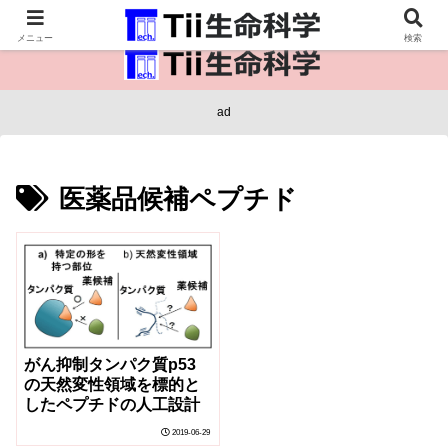
医療保健・生命・生物の情報インフラ。
メニュー
検索
ad
医薬品候補ペプチド
がん抑制タンパク質p53
の天然変性領域を標的と
したペプチドの人工設計
2019-06-29