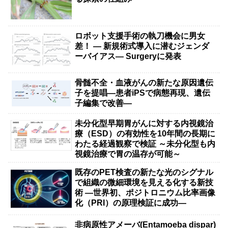
ロボット支援手術の執刀機会に男女
差！ — 新規術式導入に潜むジェンダ
ーバイアス— Surgeryに発表
骨髄不全・血液がんの新たな原因遺伝
子を提唱―患者iPSで病態再現、遺伝
子編集で改善―
未分化型早期胃がんに対する内視鏡治
療（ESD）の有効性を10年間の長期に
わたる経過観察で検証 ～未分化型も内
視鏡治療で胃の温存が可能～
既存のPET検査の新たな光のシグナル
で組織の微細環境を見える化する新技
術 ―世界初、ポジトロニウム比率画像
化（PRI）の原理検証に成功―
非病原性アメーバ(Entamoeba dispar)