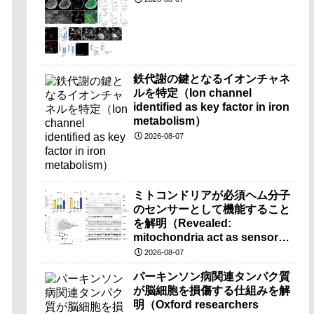
鉄代謝の鍵となるイオンチャネ
ルを特定（Ion channel
identified as key factor in iron
metabolism）
2026-08-07
ミトコンドリアが必須ヘム分子
のセンサーとして機能すること
を解明（Revealed:
mitochondria act as sensors
for essential iron molecule）
2026-08-07
パーキンソン病関連タンパク質
が脳細胞を損傷する仕組みを解
明（Oxford researchers