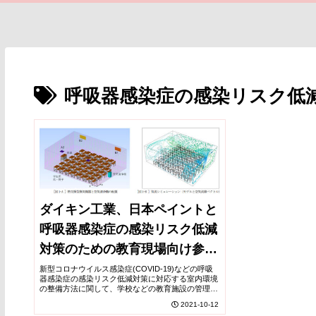
呼吸器感染症の感染リスク低
ダイキン工業、日本ペイントと
呼吸器感染症の感染リスク低減
対策のための教育現場向け参考
ガイドを共同で策定
新型コロナウイルス感染症(COVID-19)などの呼吸
器感染症の感染リスク低減対策に対応する室内環境
の整備方法に関して、学校などの教育施設の管理責
任者向けの参考資料として、工学的実証に基づく具
2021-10-12
体的な対策案をまとめた参考ガイドを策定した。