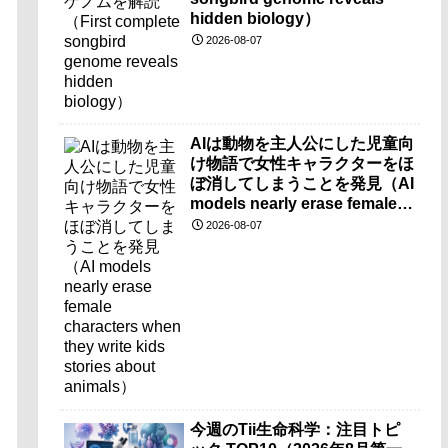
hidden biology）
2026-08-07
AIは動物を主人公にした児童向
け物語で女性キャラクターをほ
ぼ消してしまうことを発見（AI
models nearly erase female
characters when they write
2026-08-07
kids stories about animals）
今週のTii生命科学：注目トピ