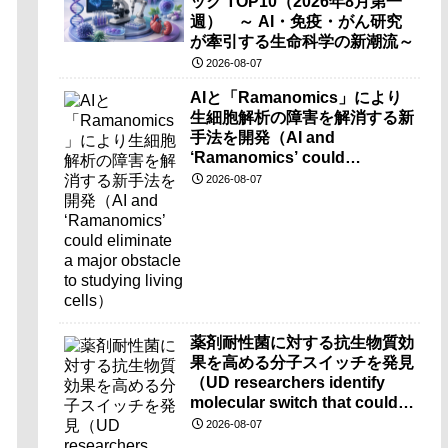
ック TOP10（2026年8月第一
週） ～ AI・免疫・がん研究
が牽引する生命科学の新潮流～
2026-08-07
AIと「Ramanomics」により
生細胞解析の障害を解消する新
手法を開発（AI and
‘Ramanomics’ could
eliminate a major obstacle to
2026-08-07
studying living cells）
薬剤耐性菌に対する抗生物質効
果を高める分子スイッチを発見
（UD researchers identify
molecular switch that could
make antibiotics more
2026-08-07
effective against drug-