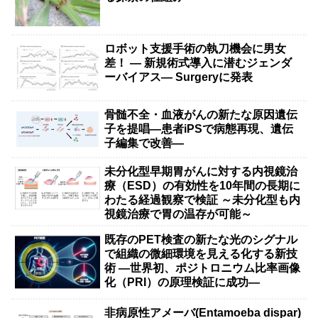
ロボット支援手術の執刀機会に男女
差！ — 新規術式導入に潜むジェンダ
ーバイアス— Surgeryに発表
骨髄不全・血液がんの新たな原因遺伝
子を提唱―患者iPSで病態再現、遺伝
子編集で改善―
未分化型早期胃がんに対する内視鏡治
療（ESD）の有効性を10年間の長期に
わたる経過観察で検証 ～未分化型も内
視鏡治療で胃の温存が可能～
既存のPET検査の新たな光のシグナル
で組織の微細環境を見える化する新技
術 ―世界初、ポジトロニウム比率画像
化（PRI）の原理検証に成功―
非病原性アメーバ(Entamoeba dispar)