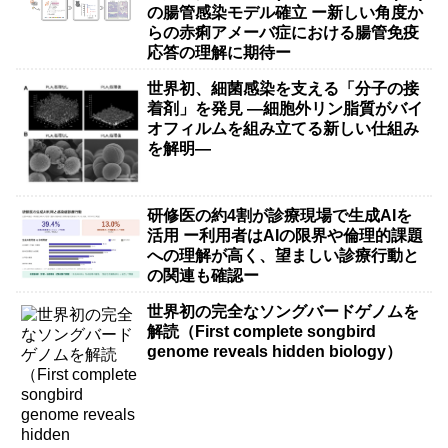
の腸管感染モデル確立 ー新しい角度か
らの赤痢アメーバ症における腸管免疫
応答の理解に期待ー
世界初、細菌感染を支える「分子の接
着剤」を発見 ―細胞外リン脂質がバイ
オフィルムを組み立てる新しい仕組み
を解明―
研修医の約4割が診療現場で生成AIを
活用 ー利用者はAIの限界や倫理的課題
への理解が高く、望ましい診療行動と
の関連も確認ー
世界初の完全なソングバードゲノムを
解読（First complete songbird
genome reveals hidden biology）