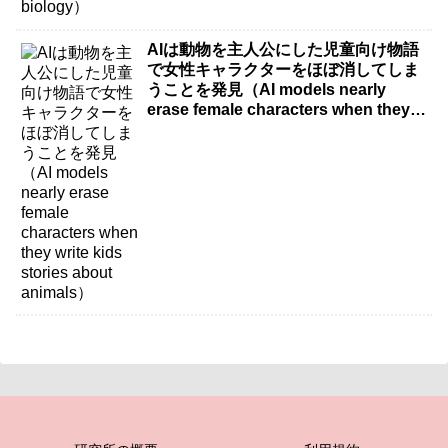
AIは動物を主人公にした児童向け物語
で女性キャラクターをほぼ消してしま
うことを発見（AI models nearly
erase female characters when they
write kids stories about animals）