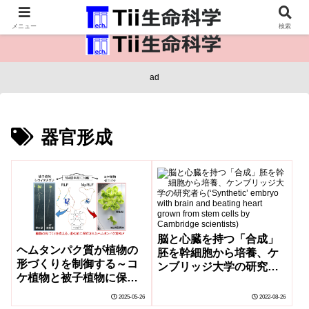
医療保健・生命・生物の情報インフラ。
メニュー
検索
ad
器官形成
脳と心臓を持つ「合成」
ヘムタンパク質が植物の
胚を幹細胞から培養、ケ
形づくりを制御する～コ
ンブリッジ大学の研究者
ケ植物と被子植物に保存
ら(‘Synthetic’ embryo
されたRLFタンパク質の
with brain and beating
2025-05-26
2022-08-26
役割を解明～
heart grown from stem