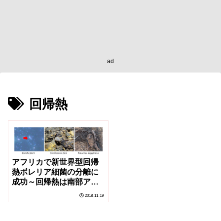
ad
回帰熱
アフリカで新世界型回帰
熱ボレリア細菌の分離に
成功～回帰熱は南部アフ
リカにも常在～
2018-11-19