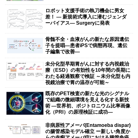
ロボット支援手術の執刀機会に男女
差！ — 新規術式導入に潜むジェンダ
ーバイアス— Surgeryに発表
骨髄不全・血液がんの新たな原因遺伝
子を提唱―患者iPSで病態再現、遺伝
子編集で改善―
未分化型早期胃がんに対する内視鏡治
療（ESD）の有効性を10年間の長期に
わたる経過観察で検証 ～未分化型も内
視鏡治療で胃の温存が可能～
既存のPET検査の新たな光のシグナル
で組織の微細環境を見える化する新技
術 ―世界初、ポジトロニウム比率画像
化（PRI）の原理検証に成功―
非病原性アメーバ(Entamoeba dispar)
の腸管感染モデル確立 ー新しい角度か
らの赤痢アメーバ症における腸管免疫