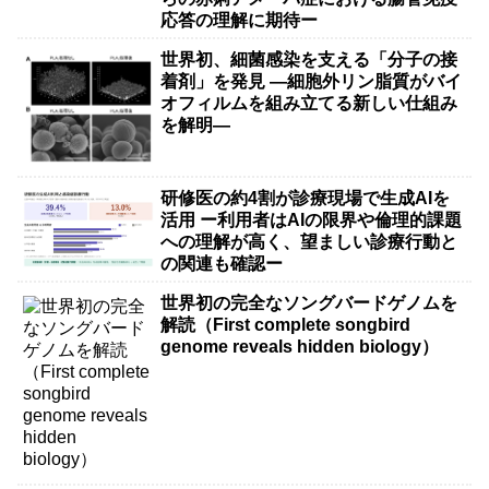
応答の理解に期待ー
世界初、細菌感染を支える「分子の接
着剤」を発見 ―細胞外リン脂質がバイ
オフィルムを組み立てる新しい仕組み
を解明―
研修医の約4割が診療現場で生成AIを
活用 ー利用者はAIの限界や倫理的課題
への理解が高く、望ましい診療行動と
の関連も確認ー
世界初の完全なソングバードゲノムを
解読（First complete songbird
genome reveals hidden biology）