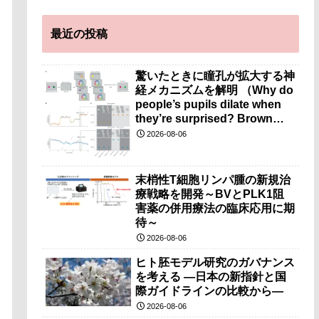
最近の投稿
驚いたときに瞳孔が拡大する神
経メカニズムを解明 （Why do
people’s pupils dilate when
they’re surprised? Brown
researchers explain）
2026-08-06
末梢性T細胞リンパ腫の新規治
療戦略を開発～BVとPLK1阻
害薬の併用療法の臨床応用に期
待～
2026-08-06
ヒト胚モデル研究のガバナンス
を考える ―日本の新指針と国
際ガイドラインの比較から―
2026-08-06