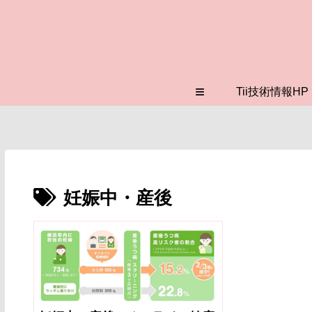
≡
Tii技術情報HP
妊娠中・産後