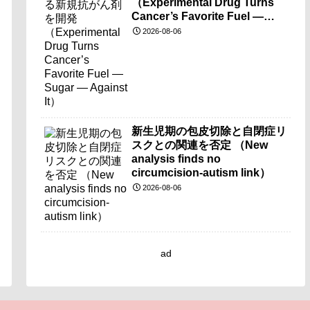
（Experimental Drug Turns
Cancer’s Favorite Fuel —
Sugar — Against It）
2026-08-06
新生児期の包皮切除と自閉症リ
スクとの関連を否定 （New
analysis finds no
circumcision-autism link）
2026-08-06
ad