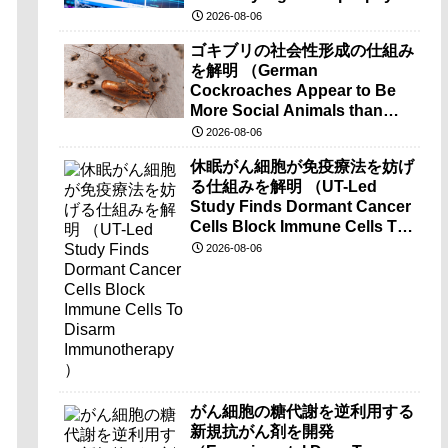
brain-wave recordings）
2026-08-06
ゴキブリの社会性形成の仕組み
を解明 （German
Cockroaches Appear to Be
More Social Animals than
Previously Thought）
2026-08-06
休眠がん細胞が免疫療法を妨げ
る仕組みを解明 （UT-Led
Study Finds Dormant Cancer
Cells Block Immune Cells To
Disarm Immunotherapy）
2026-08-06
がん細胞の糖代謝を逆利用する
新規抗がん剤を開発