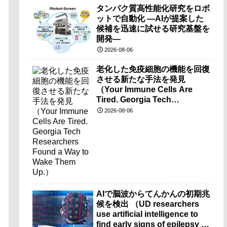
タンパク質高性能化研究をロボ
ットで自動化 ―AIが提案した
候補を迅速に試せる研究基盤を
開発―
2026-08-06
老化した免疫細胞の機能を回復
させる新たな手法を発見
（Your Immune Cells Are
Tired. Georgia Tech
Researchers Found a Way to
2026-08-06
Wake Them Up.）
AIで脳波からてんかんの初期兆
候を検出 （UD researchers
use artificial intelligence to
find early signs of epilepsy in