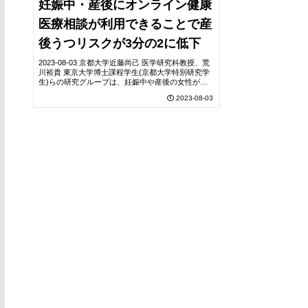
妊娠中・産後にオンライン健康
医療相談が利用できることで産
後うつリスクが3分の2に低下
2023-08-03 京都大学近藤尚己 医学研究科教授、荒
川裕貴 東京大学博士課程学生(京都大学特別研究学
生)らの研究グループは、妊娠中や産後の女性が子
育て中に生じる不安や疑問を、自身のスマートフォ
2023-08-03
ンを用いて産婦人科医・小児科医・助産師に相...