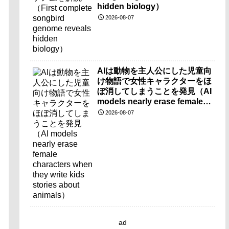
hidden biology）
2026-08-07
AIは動物を主人公にした児童向
け物語で女性キャラクターをほ
ぼ消してしまうことを発見（AI
models nearly erase female
characters when they write
2026-08-07
kids stories about animals）
ad